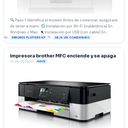
Paso 1: Identifica el modelo Antes de comenzar, asegúrate
de tener a mano:
Instalación por Wi-Fi (inalámbrica) En
Windows o Mac:
Instalación por USB (con cable) En
Categorías
Windows o Mac:
ERRORES PLOTTERS HP
Consejo adicional: Configurar como
DEJA UN COMENTARIO
predeterminada Una vez instalada, ve a: Windows: macOS:
¿Problemas comunes? Aquí las soluciones Problema
impresora brother MFC enciende y se apaga
Solución rápida …
Leer más
por
14-04-2025
AGUS