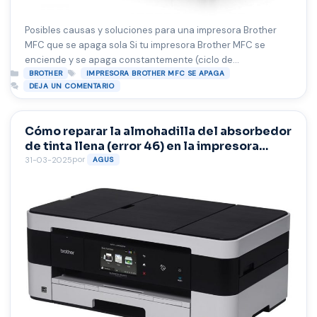
Posibles causas y soluciones para una impresora Brother
MFC que se apaga sola Si tu impresora Brother MFC se
enciende y se apaga constantemente (ciclo de
Categorías
Etiquetas
encendido/apagado), aquí hay algunas posibles causas y
BROTHER
IMPRESORA BROTHER MFC SE APAGA
DEJA UN COMENTARIO
soluciones que podrías probar:
Causas comunes y
soluciones 1. Problema de fuente de alimentación 2. Firmware
dañado o fallos internos 3. …
Leer más
Cómo reparar la almohadilla del absorbedor
de tinta llena (error 46) en la impresora
Brother
por
31-03-2025
AGUS