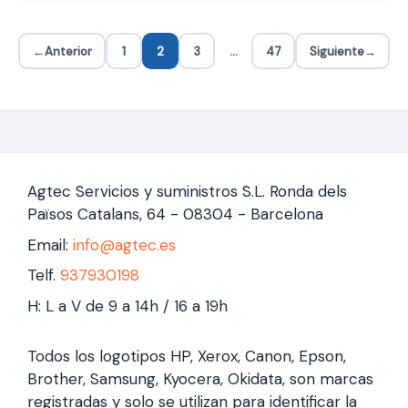
Errores Comunes en Impresoras Kyocera y Cómo
Solucionarlos 1. Error 1102 Kyocera
Causa: Problema con la
autenticación de SMB al escanear a una carpeta
←
Anterior
1
2
3
…
47
Siguiente
→
compartida.
…
Leer más
Página
Página
Página
Página
Agtec Servicios y suministros S.L. Ronda dels
Països Catalans, 64 - 08304 - Barcelona
Email:
info@agtec.es
Telf.
937930198
H: L a V de 9 a 14h / 16 a 19h
Todos los logotipos HP, Xerox, Canon, Epson,
Brother, Samsung, Kyocera, Okidata, son marcas
registradas y solo se utilizan para identificar la