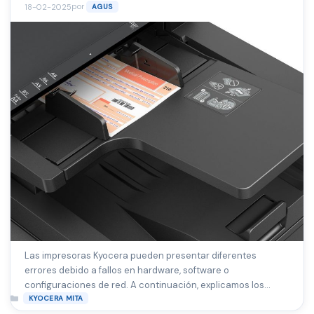
por
18-02-2025
AGUS
Las impresoras Kyocera pueden presentar diferentes
errores debido a fallos en hardware, software o
configuraciones de red. A continuación, explicamos los
Categorías
códigos de error más comunes y cómo solucionarlos.
KYOCERA MITA