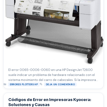
El error 0065-0006-0060 en una HP DesignJet T2600
suele indicar un problema de hardware relacionado con el
sistema movimiento del carro de cabezales. Si la impresora
Categorías
no enciende y muestra este código (o lo mostró antes de
ERRORES PLOTTERS HP
DEJA UN COMENTARIO
apagarse y luego no encendió más), aquí hay algunas
posibles causas y pasos a seguir: Posibles causas Pasos …
Códigos de Error en Impresoras Kyocera:
Leer más
Soluciones y Causas