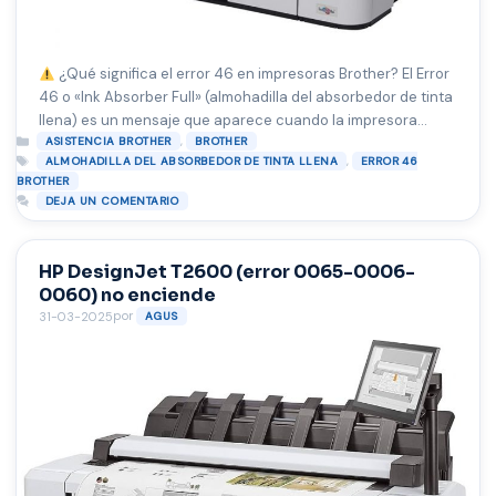
¿Qué significa el error 46 en impresoras Brother? El Error
46 o «Ink Absorber Full» (almohadilla del absorbedor de tinta
llena) es un mensaje que aparece cuando la impresora
Categorías
,
detecta que ha acumulado demasiada tinta residual dentro
ASISTENCIA BROTHER
BROTHER
Etiquetas
,
ALMOHADILLA DEL ABSORBEDOR DE TINTA LLENA
ERROR 46
de una esponja interna. Esta esponja absorbe el exceso de
BROTHER
tinta generado durante ciclos de limpieza y …
Leer más
DEJA UN COMENTARIO
HP DesignJet T2600 (error 0065-0006-
0060) no enciende
por
31-03-2025
AGUS