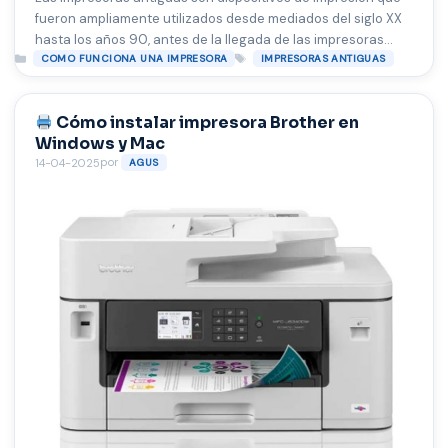
fueron ampliamente utilizados desde mediados del siglo XX
hasta los años 90, antes de la llegada de las impresoras
Categorías
Etiquetas
modernas de inyección de tinta y láser. Estos aparatos
COMO FUNCIONA UNA IMPRESORA
IMPRESORAS ANTIGUAS
empleaban mecanismos electromecánicos para transferir
texto e imágenes al papel, y muchos aún conservan un aura
Cómo instalar impresora Brother en
de nostalgia, especialmente …
Leer más
Windows y Mac
por
14-04-2025
AGUS