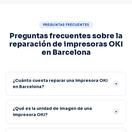
PREGUNTAS FRECUENTES
Preguntas frecuentes sobre la
reparación de impresoras OKI
en Barcelona
¿Cuánto cuesta reparar una impresora OKI
▼
en Barcelona?
La reparación de impresoras OKI en Barcelona parte
¿Qué es la unidad de imagen de una
desde 45€. El cambio de unidad de imagen OKI parte
▼
impresora OKI?
desde 65€ por color y el fusor OKI desde 85€. Siempre
enviamos presupuesto cerrado y gratuito antes de
empezar.
La unidad de imagen OKI contiene el tambor fotosensible