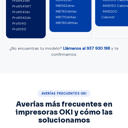
MB492dn ·
· MX8100 Cabin
Pro9431dn ·
MB562dnw ·
· MX8150 Cabin
Pro9541WT ·
MB760dnfax ·
· MX8200
Pro9541dn ·
MB770dnfax ·
Cabinet
Pro9542dn ·
MB780dfnfax
Pro1040 ·
Pro1050
¿No encuentras tu modelo?
Llámanos al 937 930 198
y te
confirmamos.
AVERÍAS FRECUENTES OKI
Averías más frecuentes en
impresoras OKI y cómo las
solucionamos