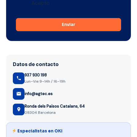
Acepto
l
Enviar
Datos de contacto
937 930 198
Lun–Vie 9–14h / 16–19h
info@agtec.es
Ronda dels Països Catalans, 64
08304 Barcelona
Especialistas en OKI