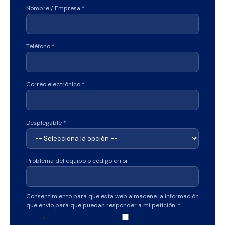
Nombre / Empresa
*
Teléfono
*
Correo electrónico
*
q
Desplegable
*
u
e
p
Problema del equipo o código error
a
r
Consentimiento para que esta web almacene la información
a
que envío para que puedan responder a mi petición.
*
d
e