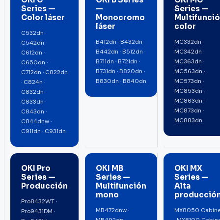
Series —
—
Series —
Color láser
Monocromo
Multifunci
láser
color
C532dn ·
B412dn · B432dn ·
MC332dn ·
C542dn ·
B442dn · B512dn ·
MC342dn ·
C612dn ·
B711dn · B721dn ·
MC363dn ·
C650dn ·
B731dn · B820dn ·
MC563dn ·
C712dn · C822dn
B830dn · B840dn
MC573dn ·
· C824n ·
MC853dn ·
C832dn ·
MC863dn ·
C833dn ·
MC873dn ·
C843dn ·
MC883dn
C844dnw ·
C911dn · C931dn
OKI Pro
OKI MB
OKI MX
Series —
Series —
Series —
Producción
Multifunción
Alta
mono
producció
Pro8432WT ·
MB472dnw ·
MX8050 Cabine
Pro9431DM ·