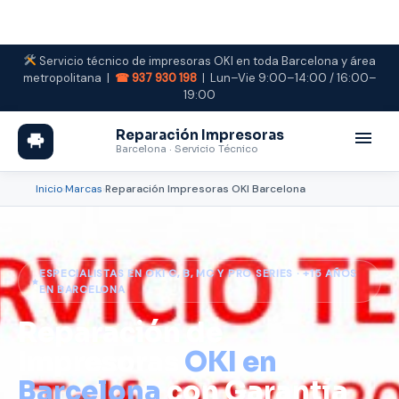
Saltar
al
contenido
Servicio técnico de impresoras OKI en toda Barcelona y área
metropolitana |
☎ 937 930 198
| Lun–Vie 9:00–14:00 / 16:00–
19:00
Reparación Impresoras
Barcelona · Servicio Técnico
Inicio
›
Marcas
›
Reparación Impresoras OKI Barcelona
ESPECIALISTAS EN OKI C, B, MC Y PRO SERIES · +15 AÑOS
EN BARCELONA
Reparación de
Impresoras
OKI en
Barcelona
con Garantía