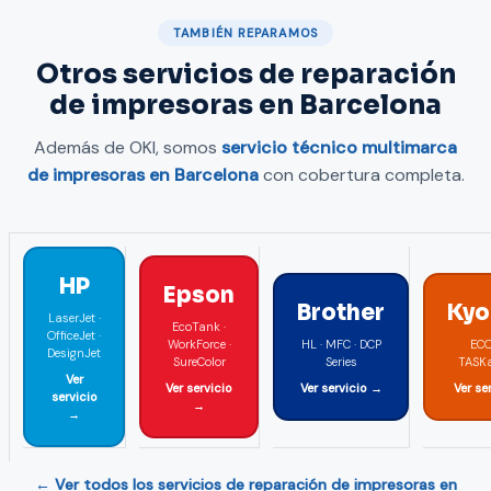
transferencia de tóner.
TAMBIÉN REPARAMOS
Otros servicios de reparación
de impresoras en Barcelona
Además de OKI, somos
servicio técnico multimarca
de impresoras en Barcelona
con cobertura completa.
HP
Epson
Brother
Kyo
LaserJet ·
EcoTank ·
OfficeJet ·
WorkForce ·
HL · MFC · DCP
ECO
DesignJet
SureColor
Series
TASKa
Ver
Ver servicio
Ver servicio →
Ver se
servicio
→
→
← Ver todos los servicios de reparación de impresoras en