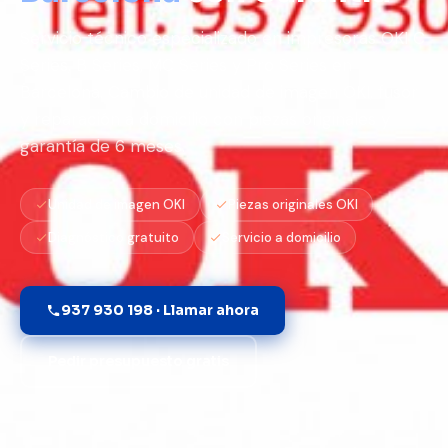
Servicio técnico especializado en impresoras OKI C
Series, B Series, MC Series y Pro Series en
Barcelona. Cambio de unidad de imagen OKI, fusor
y reparación a domicilio con piezas originales y
garantía de 6 meses.
Unidad de imagen OKI
Piezas originales OKI
Diagnóstico gratuito
Servicio a domicilio
937 930 198 · Llamar ahora
Pedir presupuesto gratis