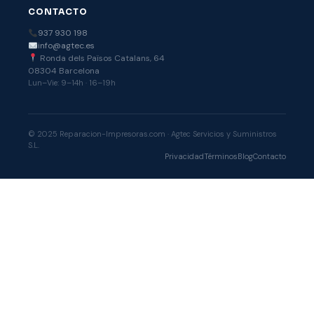
CONTACTO
937 930 198
info@agtec.es
Ronda dels Països Catalans, 64
08304 Barcelona
Lun–Vie: 9–14h · 16–19h
© 2025 Reparacion-Impresoras.com · Agtec Servicios y Suministros
S.L.
Privacidad
Términos
Blog
Contacto