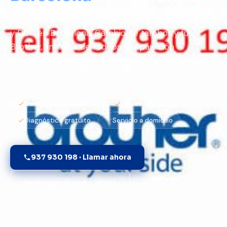
Servicio técnico especializado en Brother HL, MFC
y DCP en Barcelona. Cambio de tambor y fusor
Brother, limpieza de rodillos y reparación
multifunción con piezas originales y garantía de 6
meses.
Cambio tambor Brother
Piezas originales Brother
Diagnóstico gratuito
Servicio a domicilio
937 930 198 · Llamar ahora
Pedir presupuesto gratis