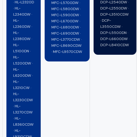
· HL-L2320D
DCP-L2540DW ·
MFC-L5700DW ·
· HL-
DCP-L2550DW ·
MFC-L5800DW ·
L2340DW ·
DCP-L3510CDW
MFC-L5900DW ·
HL-
· DCP-
MFC-L6700DW ·
L2360DW ·
L3550CDW ·
MFC-L6800DW ·
HL-
DCP-L5500DN ·
MFC-L6900DW ·
L2380DW ·
DCP-L6600DW ·
MFC-L3770CDW ·
HL-
DCP-L8410CDW
MFC-L8690CDW
L5100DN ·
· MFC-L9570CDW
HL-
L5200DW ·
HL-
L6200DW ·
HL-
L3210CW ·
HL-
L3230CDW
· HL-
L3270CDW
· HL-
L8360CDW
· HL-
L9310CDW