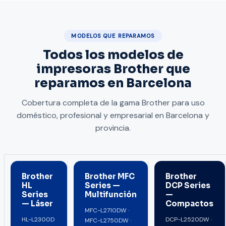
MODELOS QUE REPARAMOS
Todos los modelos de
impresoras Brother que
reparamos en Barcelona
Cobertura completa de la gama Brother para uso
doméstico, profesional y empresarial en Barcelona y
provincia.
Brother
Brother MFC
Brother
HL
Series —
DCP Series
Series
Multifunción
—
— Láser
Compactos
MFC-L2710DW ·
HL-L2300D
DCP-L2520DW ·
MFC-L2750DW ·