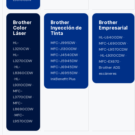
Brother
Brother
Brother
Color
Inyección de
Empresarial
Láser
Tinta
HL-L6400DW ·
HL-
MFC-J995DW ·
MFC-L6900DW ·
L3210CW ·
MFC-J1300DW ·
MFC-L9570CDW
HL-
MFC-J4540DW ·
· HL-L9310CDW ·
L3270CDW
MFC-J5945DW ·
MFC-EX670 ·
· HL-
MFC-J6945DW ·
Brother ADS
L8360CDW
MFC-J6955DW ·
escáneres
· HL-
InkBenefit Plus
L9310CDW ·
MFC-
L3770CDW ·
MFC-
L8690CDW
· MFC-
L9570CDW