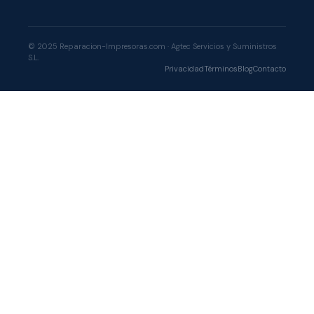
© 2025 Reparacion-Impresoras.com · Agtec Servicios y Suministros
S.L.
Privacidad
Términos
Blog
Contacto