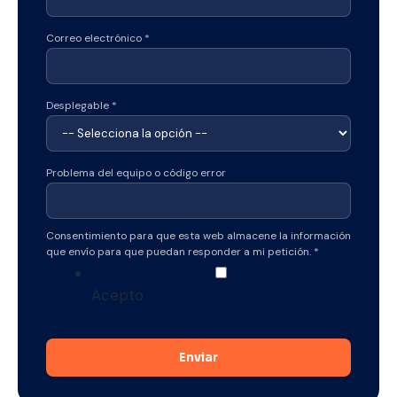
Correo electrónico
*
Desplegable
*
p
Problema del equipo o código error
a
r
Consentimiento para que esta web almacene la información
a
que envío para que puedan responder a mi petición.
*
a
l
Acepto
m
a
c
Enviar
e
n