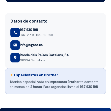
e
o
Datos de contacto
937 930 198
Lun–Vie 9–14h / 16–19h
info@agtec.es
Ronda dels Països Catalans, 64
08304 Barcelona
Especialistas en Brother
Técnico especializado en
impresoras Brother
te contacta
en menos de
2 horas
. Para urgencias llama al
937 930 198
.