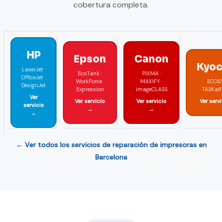
cobertura completa.
HP
Epson
Canon
Kyoc
LaserJet ·
EcoTank ·
PIXMA ·
OfficeJet ·
WorkForce ·
MAXIFY ·
ECOSY
DesignJet
Expression
imageCLASS
TASKalf
Ver
Ver servicio
Ver servicio
Ver serv
servicio
→
→
→
← Ver todos los servicios de reparación de impresoras en
Barcelona