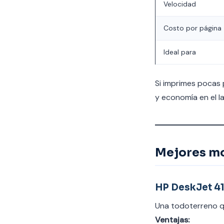
Velocidad
Costo por página
Ideal para
Si imprimes pocas p
y economía en el lar
Mejores mo
HP DeskJet 4
Una todoterreno qu
Ventajas: