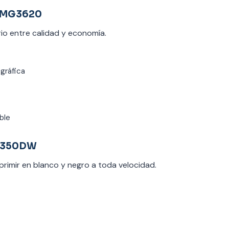
 MG3620
brio entre calidad y economía.
ográfica
ble
L2350DW
mprimir en blanco y negro a toda velocidad.