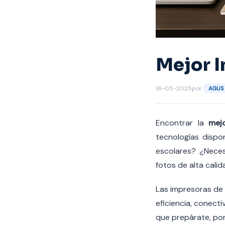
Mejor I
16-05-2025
por
AGUS
Encontrar la
mej
tecnologías dispo
escolares? ¿Neces
fotos de alta cali
Las impresoras de 
eficiencia, conect
que prepárate, po