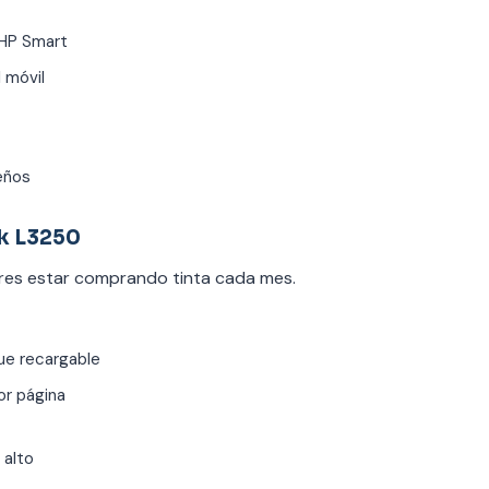
HP Smart
 móvil
eños
k L3250
eres estar comprando tinta cada mes.
ue recargable
or página
 alto