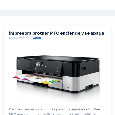
Saltar
al
contenido
impresora brother MFC enciende y se apaga
por
14-04-2025
AGUS
Posibles causas y soluciones para una impresora Brother
MFC que se apaga sola Si tu impresora Brother MFC se