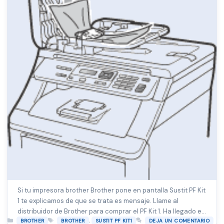
Si tu impresora brother Brother pone en pantalla Sustit PF Kit
1 te explicamos de que se trata es mensaje. Llame al
distribuidor de Brother para comprar el PF Kit 1. Ha llegado el
Categorías
Etiquetas
,
momento de sustituir el kit de alimentación de papel del
BROTHER
BROTHER
SUSTIT PF KIT1
DEJA UN COMENTARIO