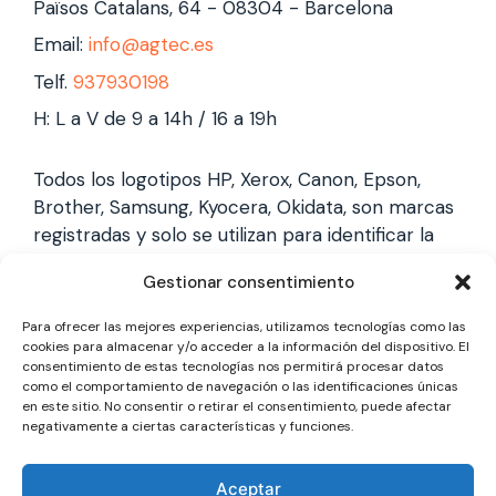
Països Catalans, 64 - 08304 - Barcelona
Email:
info@agtec.es
Telf.
937930198
H: L a V de 9 a 14h / 16 a 19h
Todos los logotipos HP, Xerox, Canon, Epson,
Brother, Samsung, Kyocera, Okidata, son marcas
registradas y solo se utilizan para identificar la
marca, no gestionamos garantías de estas
Gestionar consentimiento
marcas, y solo reparamos impresoras laser,
somos un servicio técnico especializado y
Para ofrecer las mejores experiencias, utilizamos tecnologías como las
totalmente independiente.
cookies para almacenar y/o acceder a la información del dispositivo. El
consentimiento de estas tecnologías nos permitirá procesar datos
como el comportamiento de navegación o las identificaciones únicas
en este sitio. No consentir o retirar el consentimiento, puede afectar
Los logotipos y marcas son marcas registradas
negativamente a ciertas características y funciones.
de cada fabricante y solo se utilizan para
identificarla, no gestionamos garantías oficiales,
Aceptar