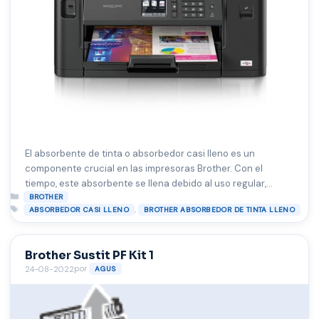
El absorbente de tinta o absorbedor casi lleno es un
componente crucial en las impresoras Brother. Con el
tiempo, este absorbente se llena debido al uso regular,
Categorías
especialmente durante el proceso de limpieza automática
BROTHER
Etiquetas
,
ABSORBEDOR CASI LLENO
BROTHER ABSORBEDOR DE TINTA LLENO
de la impresora. A continuación, exploramos en detalle cómo
gestionar un absorbente de tinta lleno y cómo mantener su
impresora Brother …
Leer más
Brother Sustit PF Kit 1
por
24-08-2022
AGUS