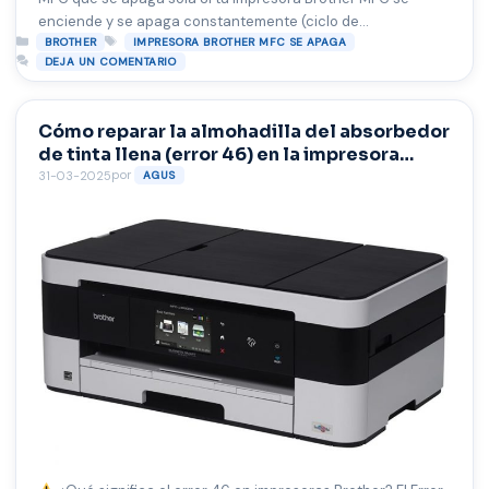
enciende y se apaga constantemente (ciclo de
Categorías
Etiquetas
encendido/apagado), aquí hay algunas posibles causas y
BROTHER
IMPRESORA BROTHER MFC SE APAGA
DEJA UN COMENTARIO
soluciones que podrías probar:
Causas comunes y
soluciones 1. Problema de fuente de alimentación 2. Firmware
dañado o fallos internos 3. …
Leer más
Cómo reparar la almohadilla del absorbedor
de tinta llena (error 46) en la impresora
Brother
por
31-03-2025
AGUS