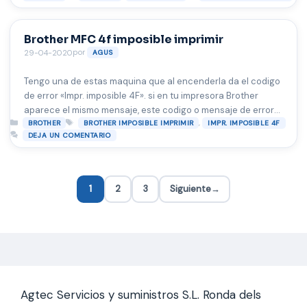
alimentador de documentos.
Brother MFC 4f imposible imprimir
por
29-04-2020
AGUS
Tengo una de estas maquina que al encenderla da el codigo
de error «Impr. imposible 4F». si en tu impresora Brother
aparece el mismo mensaje, este codigo o mensaje de error
Categorías
Etiquetas
,
se debe en principio a el cabezal de impresión defectuoso.
BROTHER
BROTHER IMPOSIBLE IMPRIMIR
IMPR. IMPOSIBLE 4F
DEJA UN COMENTARIO
Pero como no esta muy usada entre en el modo
Manteninimiento de la impresora (ya saben, …
Leer más
1
2
3
Siguiente
→
Página
Página
Página
Agtec Servicios y suministros S.L. Ronda dels