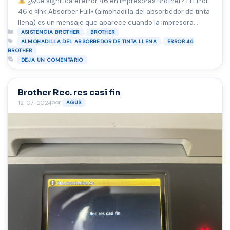
¿Qué significa el error 46 en impresoras Brother? El Error
46 o «Ink Absorber Full» (almohadilla del absorbedor de tinta
llena) es un mensaje que aparece cuando la impresora
Categorías
,
detecta que ha acumulado demasiada tinta residual dentro
ASISTENCIA BROTHER
BROTHER
Etiquetas
,
ALMOHADILLA DEL ABSORBEDOR DE TINTA LLENA
ERROR 46
de una esponja interna. Esta esponja absorbe el exceso de
BROTHER
tinta generado durante ciclos de limpieza y …
Leer más
DEJA UN COMENTARIO
Brother Rec. res casi fin
por
12-07-2024
AGUS