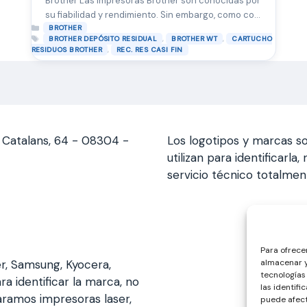
Brother Las impresoras Brother son conocidas por
su fiabilidad y rendimiento. Sin embargo, como con
Categorías
cualquier dispositivo de impresión, llega un
BROTHER
Etiquetas
,
,
BROTHER DEPÓSITO RESIDUAL
BROTHER WT
CARTUCHO
momento en el que ciertos componentes
,
RESIDUOS BROTHER
REC. RES CASI FIN
necesitan ser reemplazados para mantener un
funcionamiento óptimo. Uno de estos
componentes es el depósito residual y muestra el
mensaje Rec. …
Leer más
s Catalans, 64 - 08304 -
Los logotipos y marcas so
utilizan para identificarl
servicio técnico totalme
Para ofrece
er, Samsung, Kyocera,
almacenar y
tecnologías
ra identificar la marca, no
las identifi
aramos impresoras laser,
puede afect