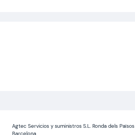
Saltar
al
contenido
Agtec Servicios y suministros S.L. Ronda dels Païso
Barcelona