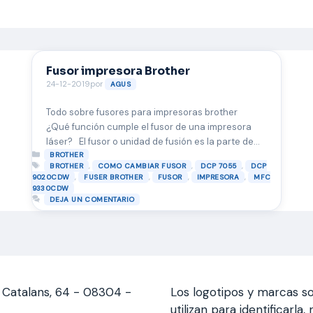
Fusor impresora Brother
24-12-2019
por
AGUS
Todo sobre fusores para impresoras brother
¿Qué función cumple el fusor de una impresora
láser? El fusor o unidad de fusión es la parte de
Categorías
las impresora láser que se encarga de fijar el tóner
BROTHER
Etiquetas
,
,
,
BROTHER
COMO CAMBIAR FUSOR
DCP 7055
DCP
en el papel mediante la aplicación de calor.
,
,
,
,
9020CDW
FUSER BROTHER
FUSOR
IMPRESORA
MFC
Los fusores en un principio consistían en una
9330CDW
lámpara halógena o una resistencia cerámica …
DEJA UN COMENTARIO
Leer más
s Catalans, 64 - 08304 -
Los logotipos y marcas so
utilizan para identificarl