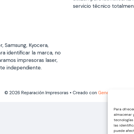
servicio técnico totalme
er, Samsung, Kyocera,
ra identificar la marca, no
aramos impresoras laser,
nte independiente.
© 2026 Reparación Impresoras
• Creado con
GeneratePress
Para ofrece
almacenar y
tecnologías
las identifi
puede afect