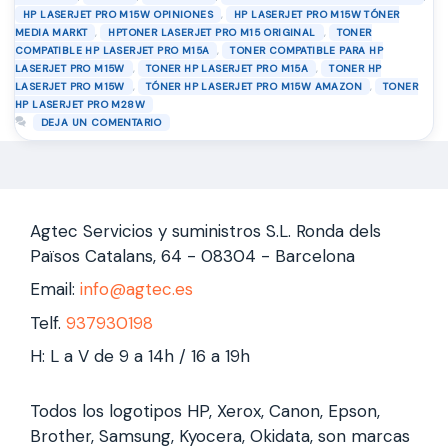
necesiten ahorrar en costes de impresión con un tóner …
,
HP LASERJET PRO M15W OPINIONES
HP LASERJET PRO M15W TÓNER
Leer más
,
,
MEDIA MARKT
HPTONER LASERJET PRO M15 ORIGINAL
TONER
,
COMPATIBLE HP LASERJET PRO M15A
TONER COMPATIBLE PARA HP
,
,
LASERJET PRO M15W
TONER HP LASERJET PRO M15A
TONER HP
,
,
LASERJET PRO M15W
TÓNER HP LASERJET PRO M15W AMAZON
TONER
HP LASERJET PRO M28W
DEJA UN COMENTARIO
Agtec Servicios y suministros S.L. Ronda dels
Països Catalans, 64 - 08304 - Barcelona
Email:
info@agtec.es
Telf.
937930198
H: L a V de 9 a 14h / 16 a 19h
Todos los logotipos HP, Xerox, Canon, Epson,
Brother, Samsung, Kyocera, Okidata, son marcas