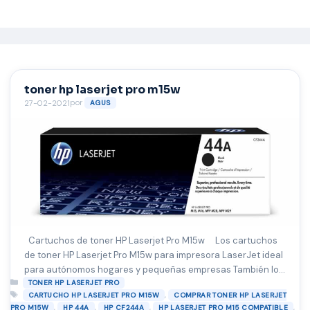
Saltar
al
contenido
toner hp laserjet pro m15w
por
27-02-2021
AGUS
Cartuchos de toner HP Laserjet Pro M15w Los cartuchos
de toner HP Laserjet Pro M15w para impresora LaserJet ideal
para autónomos hogares y pequeñas empresas También lo
Categorías
puedes encontrar por su numero de referencia 44A y
TONER HP LASERJET PRO
Etiquetas
,
CARTUCHO HP LASERJET PRO M15W
COMPRAR TONER HP LASERJET
código de producto original hp CF244A. Ideal para los que
,
,
,
,
PRO M15W
HP 44A
HP CF244A
HP LASERJET PRO M15 COMPATIBLE