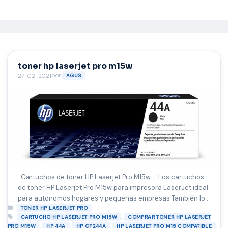
Saltar
al
contenido
toner hp laserjet pro m15w
por
27-02-2021
AGUS
Cartuchos de toner HP Laserjet Pro M15w Los cartuchos
de toner HP Laserjet Pro M15w para impresora LaserJet ideal
para autónomos hogares y pequeñas empresas También lo
Categorías
puedes encontrar por su numero de referencia 44A y
TONER HP LASERJET PRO
Etiquetas
,
CARTUCHO HP LASERJET PRO M15W
COMPRAR TONER HP LASERJET
código de producto original hp CF244A. Ideal para los que
,
,
,
,
PRO M15W
HP 44A
HP CF244A
HP LASERJET PRO M15 COMPATIBLE