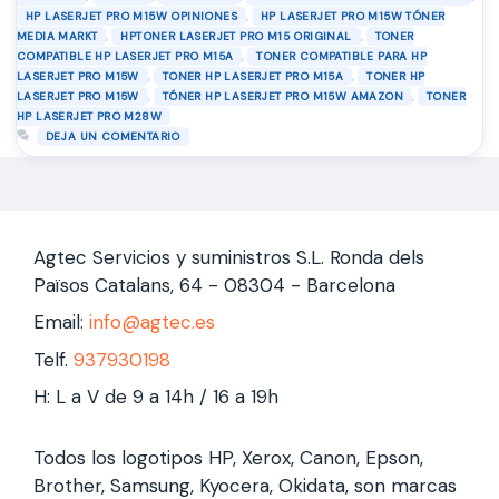
necesiten ahorrar en costes de impresión con un tóner …
,
HP LASERJET PRO M15W OPINIONES
HP LASERJET PRO M15W TÓNER
Leer más
,
,
MEDIA MARKT
HPTONER LASERJET PRO M15 ORIGINAL
TONER
,
COMPATIBLE HP LASERJET PRO M15A
TONER COMPATIBLE PARA HP
,
,
LASERJET PRO M15W
TONER HP LASERJET PRO M15A
TONER HP
,
,
LASERJET PRO M15W
TÓNER HP LASERJET PRO M15W AMAZON
TONER
HP LASERJET PRO M28W
DEJA UN COMENTARIO
Agtec Servicios y suministros S.L. Ronda dels
Països Catalans, 64 - 08304 - Barcelona
Email:
info@agtec.es
Telf.
937930198
H: L a V de 9 a 14h / 16 a 19h
Todos los logotipos HP, Xerox, Canon, Epson,
Brother, Samsung, Kyocera, Okidata, son marcas