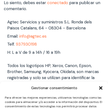
Lo siento, debes estar
conectado
para publicar un
comentario.
Agtec Servicios y suministros S.L. Ronda dels
Països Catalans, 64 - 08304 - Barcelona
Email:
info@agtec.es
Telf.
937930198
H: L a V de 9 a 14h / 16 a 19h
Todos los logotipos HP, Xerox, Canon, Epson,
Brother, Samsung, Kyocera, Okidata, son marcas
registradas y solo se utilizan para identificar la
marca, no gestionamos garantías de estas
Gestionar consentimiento
marcas, y solo reparamos impresoras laser,
somos un servicio técnico especializado y
Para ofrecer las mejores experiencias, utilizamos tecnologías como las
totalmente independiente.
cookies para almacenar y/o acceder a la información del dispositivo. El
consentimiento de estas tecnologías nos permitirá procesar datos