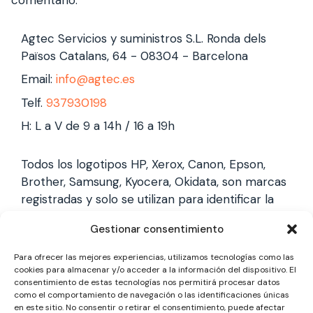
Agtec Servicios y suministros S.L. Ronda dels
Països Catalans, 64 - 08304 - Barcelona
Email:
info@agtec.es
Telf.
937930198
H: L a V de 9 a 14h / 16 a 19h
Todos los logotipos HP, Xerox, Canon, Epson,
Brother, Samsung, Kyocera, Okidata, son marcas
registradas y solo se utilizan para identificar la
marca, no gestionamos garantías de estas
Gestionar consentimiento
marcas, y solo reparamos impresoras laser,
somos un servicio técnico especializado y
Para ofrecer las mejores experiencias, utilizamos tecnologías como las
totalmente independiente.
cookies para almacenar y/o acceder a la información del dispositivo. El
consentimiento de estas tecnologías nos permitirá procesar datos
como el comportamiento de navegación o las identificaciones únicas
en este sitio. No consentir o retirar el consentimiento, puede afectar