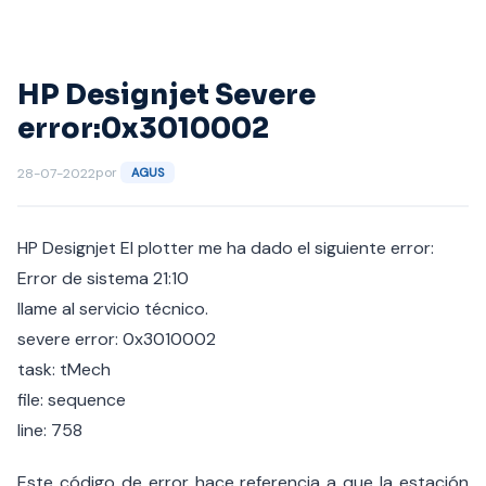
Saltar
al
contenido
HP Designjet Severe
error:0x3010002
por
28-07-2022
AGUS
HP Designjet El plotter me ha dado el siguiente error:
Error de sistema 21:10
llame al servicio técnico.
severe error: 0x3010002
task: tMech
file: sequence
line: 758
Este código de error hace referencia a que la estación