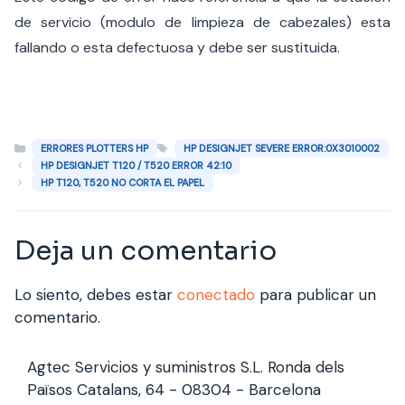
de servicio (modulo de limpieza de cabezales) esta
fallando o esta defectuosa y debe ser sustituida.
Categorías
Etiquetas
ERRORES PLOTTERS HP
HP DESIGNJET SEVERE ERROR:0X3010002
HP DESIGNJET T120 / T520 ERROR 42:10
HP T120, T520 NO CORTA EL PAPEL
Deja un comentario
Lo siento, debes estar
conectado
para publicar un
comentario.
Agtec Servicios y suministros S.L. Ronda dels
Països Catalans, 64 - 08304 - Barcelona