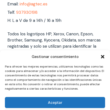
Email:
info@agtec.es
Telf.
937930198
H: L a V de 9 a 14h / 16 a 19h
Todos los logotipos HP, Xerox, Canon, Epson,
Brother, Samsung, Kyocera, Okidata, son marcas
registradas y solo se utilizan para identificar la
marca, no gestionamos garantías de estas
Gestionar consentimiento
marcas, y solo reparamos impresoras laser,
somos un servicio técnico especializado y
Para ofrecer las mejores experiencias, utilizamos tecnologías como las
totalmente independiente.
cookies para almacenar y/o acceder a la información del dispositivo. El
consentimiento de estas tecnologías nos permitirá procesar datos
como el comportamiento de navegación o las identificaciones únicas
en este sitio. No consentir o retirar el consentimiento, puede afectar
Los logotipos y marcas son marcas registradas
negativamente a ciertas características y funciones.
de cada fabricante y solo se utilizan para
identificarla, no gestionamos garantías oficiales,
Aceptar
somos un servicio técnico totalmente