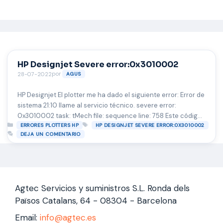
Saltar
al
contenido
HP Designjet Severe error:0x3010002
por
28-07-2022
AGUS
HP Designjet El plotter me ha dado el siguiente error: Error de
sistema 21:10 llame al servicio técnico. severe error:
0x3010002 task: tMech file: sequence line: 758 Este código
Categorías
Etiquetas
de error hace referencia a que la estación de servicio
ERRORES PLOTTERS HP
HP DESIGNJET SEVERE ERROR:0X3010002
DEJA UN COMENTARIO
(modulo de limpieza de cabezales) esta fallando o esta
defectuosa y debe ser sustituida.
Agtec Servicios y suministros S.L. Ronda dels
Països Catalans, 64 - 08304 - Barcelona
Email:
info@agtec.es