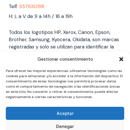
Telf.
937930198
H: L a V de 9 a 14h / 16 a 19h
Todos los logotipos HP, Xerox, Canon, Epson,
Brother, Samsung, Kyocera, Okidata, son marcas
registradas y solo se utilizan para identificar la
marca, no gestionamos garantías de estas
Gestionar consentimiento
marcas, y solo reparamos impresoras laser,
somos un servicio técnico especializado y
Para ofrecer las mejores experiencias, utilizamos tecnologías como las
totalmente independiente.
cookies para almacenar y/o acceder a la información del dispositivo. El
consentimiento de estas tecnologías nos permitirá procesar datos
como el comportamiento de navegación o las identificaciones únicas
en este sitio. No consentir o retirar el consentimiento, puede afectar
Los logotipos y marcas son marcas registradas
negativamente a ciertas características y funciones.
de cada fabricante y solo se utilizan para
identificarla, no gestionamos garantías oficiales,
Aceptar
somos un servicio técnico totalmente
independiente a cada marca.
Denegar