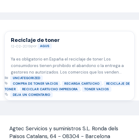
Saltar
al
contenido
Reciclaje de toner
por
12-02-2019
AGUS
Ya es obligatorio en España el reciclaje de toner Los
consumidores tienen prohibido el abandono o la entrega a
gestores no autorizados. Los comercios que los venden
Categorías
deben recogerlos de forma gratuita en la mayoría de los
UNCATEGORIZED
Etiquetas
,
,
COMPRA DE TONER VACIOS
RECARGA CARTUCHO
RECICLAJE DE
casos. Desde el pasado 15 de agosto, es obligatorio en
,
,
TONER
RECICLAR CARTUCHO IMPRESORA
TONER VACIOS
España el reciclaje de los cartuchos de tinta …
Leer más
DEJA UN COMENTARIO
Agtec Servicios y suministros S.L. Ronda dels
Països Catalans, 64 - 08304 - Barcelona