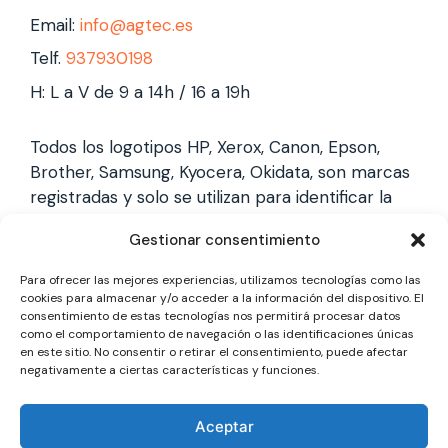
Email:
info@agtec.es
Telf.
937930198
H: L a V de 9 a 14h / 16 a 19h
Todos los logotipos HP, Xerox, Canon, Epson,
Brother, Samsung, Kyocera, Okidata, son marcas
registradas y solo se utilizan para identificar la
marca, no gestionamos garantías de estas
Gestionar consentimiento
marcas, y solo reparamos impresoras laser,
somos un servicio técnico especializado y
Para ofrecer las mejores experiencias, utilizamos tecnologías como las
totalmente independiente.
cookies para almacenar y/o acceder a la información del dispositivo. El
consentimiento de estas tecnologías nos permitirá procesar datos
como el comportamiento de navegación o las identificaciones únicas
en este sitio. No consentir o retirar el consentimiento, puede afectar
Los logotipos y marcas son marcas registradas
negativamente a ciertas características y funciones.
de cada fabricante y solo se utilizan para
identificarla, no gestionamos garantías oficiales,
Aceptar
somos un servicio técnico totalmente