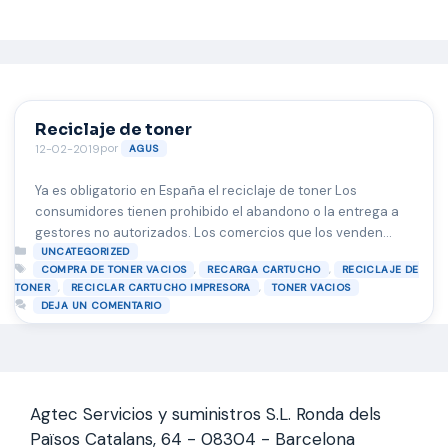
Saltar
al
contenido
Reciclaje de toner
por
12-02-2019
AGUS
Ya es obligatorio en España el reciclaje de toner Los
consumidores tienen prohibido el abandono o la entrega a
gestores no autorizados. Los comercios que los venden
Categorías
deben recogerlos de forma gratuita en la mayoría de los
UNCATEGORIZED
Etiquetas
,
,
COMPRA DE TONER VACIOS
RECARGA CARTUCHO
RECICLAJE DE
casos. Desde el pasado 15 de agosto, es obligatorio en
,
,
TONER
RECICLAR CARTUCHO IMPRESORA
TONER VACIOS
España el reciclaje de los cartuchos de tinta …
Leer más
DEJA UN COMENTARIO
Agtec Servicios y suministros S.L. Ronda dels
Països Catalans, 64 - 08304 - Barcelona