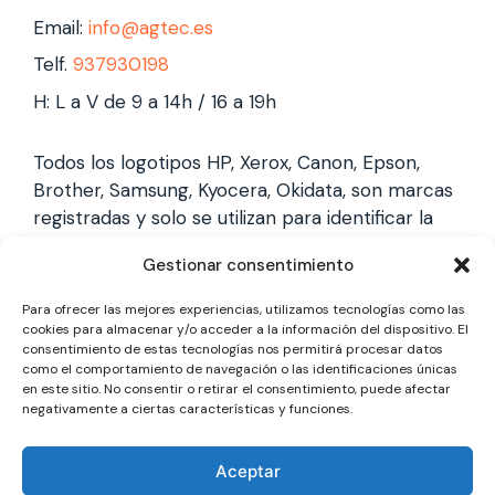
Email:
info@agtec.es
Telf.
937930198
H: L a V de 9 a 14h / 16 a 19h
Todos los logotipos HP, Xerox, Canon, Epson,
Brother, Samsung, Kyocera, Okidata, son marcas
registradas y solo se utilizan para identificar la
marca, no gestionamos garantías de estas
Gestionar consentimiento
marcas, y solo reparamos impresoras laser,
somos un servicio técnico especializado y
Para ofrecer las mejores experiencias, utilizamos tecnologías como las
totalmente independiente.
cookies para almacenar y/o acceder a la información del dispositivo. El
consentimiento de estas tecnologías nos permitirá procesar datos
como el comportamiento de navegación o las identificaciones únicas
en este sitio. No consentir o retirar el consentimiento, puede afectar
Los logotipos y marcas son marcas registradas
negativamente a ciertas características y funciones.
de cada fabricante y solo se utilizan para
identificarla, no gestionamos garantías oficiales,
Aceptar
somos un servicio técnico totalmente