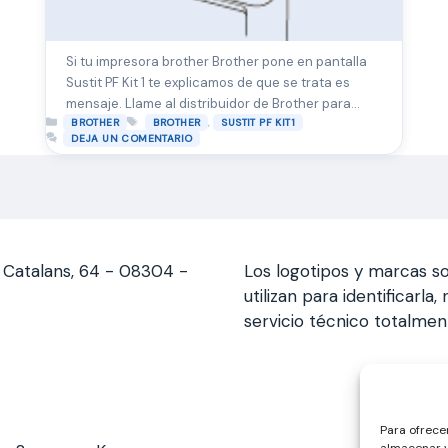
Si tu impresora brother Brother pone en pantalla
Sustit PF Kit 1 te explicamos de que se trata es
mensaje. Llame al distribuidor de Brother para
Categorías
Etiquetas
,
comprar el PF Kit 1. Ha llegado el momento
BROTHER
BROTHER
SUSTIT PF KIT1
DEJA UN COMENTARIO
de sustituir el kit de alimentación de papel del
alimentador de documentos.
s Catalans, 64 - 08304 -
Los logotipos y marcas so
utilizan para identificarl
servicio técnico totalme
Para ofrece