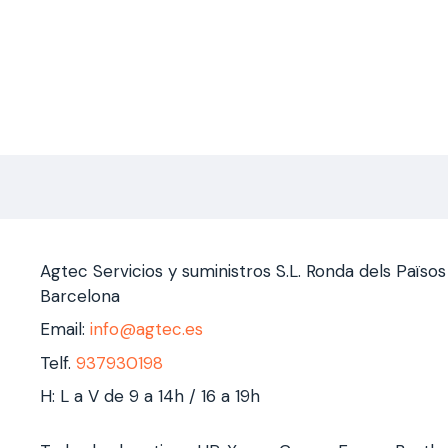
Agtec Servicios y suministros S.L. Ronda dels Païso
Barcelona
Email:
info@agtec.es
Telf.
937930198
H: L a V de 9 a 14h / 16 a 19h