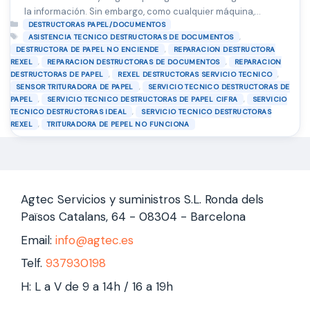
la información. Sin embargo, como cualquier máquina,
Categorías
pueden presentar fallas y necesitar reparaciones. En este
DESTRUCTORAS PAPEL/DOCUMENTOS
Etiquetas
,
ASISTENCIA TECNICO DESTRUCTORAS DE DOCUMENTOS
artículo, abordaremos en detalle todo lo que necesita saber
,
DESTRUCTORA DE PAPEL NO ENCIENDE
REPARACION DESTRUCTORA
sobre la reparación de destructoras de papel, desde los
,
,
REXEL
REPARACION DESTRUCTORAS DE DOCUMENTOS
REPARACION
problemas más comunes hasta las …
Leer más
,
,
DESTRUCTORAS DE PAPEL
REXEL DESTRUCTORAS SERVICIO TECNICO
,
SENSOR TRITURADORA DE PAPEL
SERVICIO TECNICO DESTRUCTORAS DE
,
,
PAPEL
SERVICIO TECNICO DESTRUCTORAS DE PAPEL CIFRA
SERVICIO
,
TECNICO DESTRUCTORAS IDEAL
SERVICIO TECNICO DESTRUCTORAS
,
REXEL
TRITURADORA DE PEPEL NO FUNCIONA
Agtec Servicios y suministros S.L. Ronda dels
Països Catalans, 64 - 08304 - Barcelona
Email:
info@agtec.es
Telf.
937930198
H: L a V de 9 a 14h / 16 a 19h