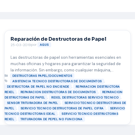
Saltar
al
contenido
Reparación de Destructoras de Papel
por
25-03-2019
AGUS
Las destructoras de papel son herramientas esenciales en
muchas oficinas y hogares para garantizar la seguridad de
la información. Sin embargo, como cualquier máquina,
Categorías
pueden presentar fallas y necesitar reparaciones. En este
DESTRUCTORAS PAPEL/DOCUMENTOS
Etiquetas
,
ASISTENCIA TECNICO DESTRUCTORAS DE DOCUMENTOS
artículo, abordaremos en detalle todo lo que necesita saber
,
DESTRUCTORA DE PAPEL NO ENCIENDE
REPARACION DESTRUCTORA
sobre la reparación de destructoras de papel, desde los
,
,
REXEL
REPARACION DESTRUCTORAS DE DOCUMENTOS
REPARACION
problemas más comunes hasta las …
Leer más
,
,
DESTRUCTORAS DE PAPEL
REXEL DESTRUCTORAS SERVICIO TECNICO
,
SENSOR TRITURADORA DE PAPEL
SERVICIO TECNICO DESTRUCTORAS DE
,
,
PAPEL
SERVICIO TECNICO DESTRUCTORAS DE PAPEL CIFRA
SERVICIO
,
TECNICO DESTRUCTORAS IDEAL
SERVICIO TECNICO DESTRUCTORAS
,
REXEL
TRITURADORA DE PEPEL NO FUNCIONA