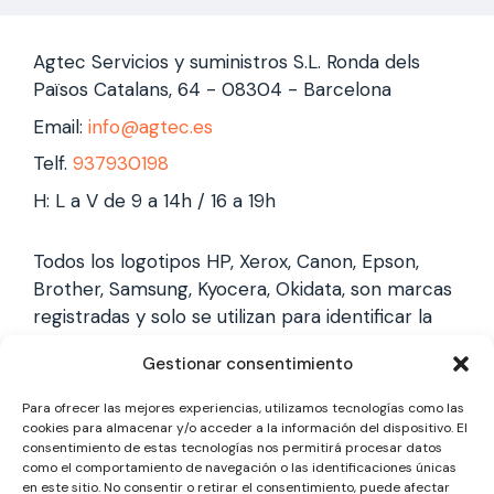
Agtec Servicios y suministros S.L. Ronda dels
Països Catalans, 64 - 08304 - Barcelona
Email:
info@agtec.es
Telf.
937930198
H: L a V de 9 a 14h / 16 a 19h
Todos los logotipos HP, Xerox, Canon, Epson,
Brother, Samsung, Kyocera, Okidata, son marcas
registradas y solo se utilizan para identificar la
marca, no gestionamos garantías de estas
Gestionar consentimiento
marcas, y solo reparamos impresoras laser,
somos un servicio técnico especializado y
Para ofrecer las mejores experiencias, utilizamos tecnologías como las
totalmente independiente.
cookies para almacenar y/o acceder a la información del dispositivo. El
consentimiento de estas tecnologías nos permitirá procesar datos
como el comportamiento de navegación o las identificaciones únicas
en este sitio. No consentir o retirar el consentimiento, puede afectar