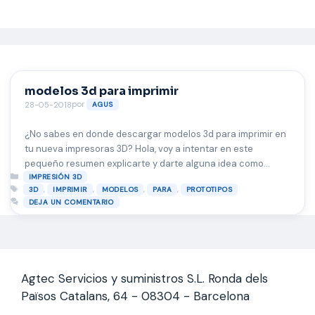
Saltar
al
contenido
modelos 3d para imprimir
por
28-05-2018
AGUS
¿No sabes en donde descargar modelos 3d para imprimir en
tu nueva impresoras 3D? Hola, voy a intentar en este
pequeño resumen explicarte y darte alguna idea como
Categorías
empezar a bajar modelos de impresión 3d o prototipos ya
IMPRESIÓN 3D
Etiquetas
,
,
,
,
3D
IMPRIMIR
MODELOS
PARA
PROTOTIPOS
hechos por usurarios para que los puedas reproducir en tu
DEJA UN COMENTARIO
maquina. Existen varias webs en las que …
Leer más
Agtec Servicios y suministros S.L. Ronda dels
Països Catalans, 64 - 08304 - Barcelona