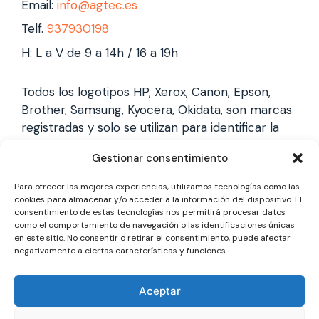
Email:
info@agtec.es
Telf.
937930198
H: L a V de 9 a 14h / 16 a 19h
Todos los logotipos HP, Xerox, Canon, Epson,
Brother, Samsung, Kyocera, Okidata, son marcas
registradas y solo se utilizan para identificar la
marca, no gestionamos garantías de estas
Gestionar consentimiento
marcas, y solo reparamos impresoras laser,
somos un servicio técnico especializado y
Para ofrecer las mejores experiencias, utilizamos tecnologías como las
totalmente independiente.
cookies para almacenar y/o acceder a la información del dispositivo. El
consentimiento de estas tecnologías nos permitirá procesar datos
como el comportamiento de navegación o las identificaciones únicas
en este sitio. No consentir o retirar el consentimiento, puede afectar
Los logotipos y marcas son marcas registradas
negativamente a ciertas características y funciones.
de cada fabricante y solo se utilizan para
identificarla, no gestionamos garantías oficiales,
Aceptar
somos un servicio técnico totalmente
independiente a cada marca.