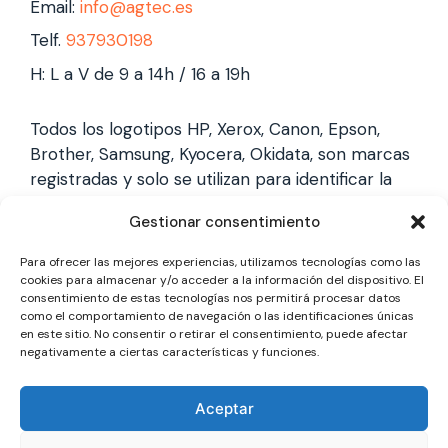
Email:
info@agtec.es
Telf.
937930198
H: L a V de 9 a 14h / 16 a 19h
Todos los logotipos HP, Xerox, Canon, Epson,
Brother, Samsung, Kyocera, Okidata, son marcas
registradas y solo se utilizan para identificar la
marca, no gestionamos garantías de estas
Gestionar consentimiento
marcas, y solo reparamos impresoras laser,
somos un servicio técnico especializado y
Para ofrecer las mejores experiencias, utilizamos tecnologías como las
totalmente independiente.
cookies para almacenar y/o acceder a la información del dispositivo. El
consentimiento de estas tecnologías nos permitirá procesar datos
como el comportamiento de navegación o las identificaciones únicas
en este sitio. No consentir o retirar el consentimiento, puede afectar
Los logotipos y marcas son marcas registradas
negativamente a ciertas características y funciones.
de cada fabricante y solo se utilizan para
identificarla, no gestionamos garantías oficiales,
Aceptar
somos un servicio técnico totalmente
independiente a cada marca.