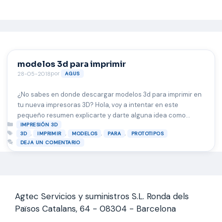
Saltar
al
contenido
modelos 3d para imprimir
por
28-05-2018
AGUS
¿No sabes en donde descargar modelos 3d para imprimir en
tu nueva impresoras 3D? Hola, voy a intentar en este
pequeño resumen explicarte y darte alguna idea como
Categorías
empezar a bajar modelos de impresión 3d o prototipos ya
IMPRESIÓN 3D
Etiquetas
,
,
,
,
3D
IMPRIMIR
MODELOS
PARA
PROTOTIPOS
hechos por usurarios para que los puedas reproducir en tu
DEJA UN COMENTARIO
maquina. Existen varias webs en las que …
Leer más
Agtec Servicios y suministros S.L. Ronda dels
Països Catalans, 64 - 08304 - Barcelona