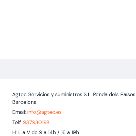
Agtec Servicios y suministros S.L. Ronda dels Païso
Barcelona
Email:
info@agtec.es
Telf.
937930198
H: L a V de 9 a 14h / 16 a 19h