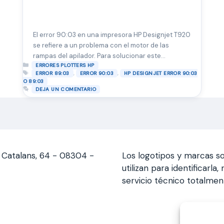
El error 90:03 en una impresora HP Designjet T920
se refiere a un problema con el motor de las
rampas del apilador. Para solucionar este
Categorías
problema, se recomienda seguir los siguientes
ERRORES PLOTTERS HP
Etiquetas
,
,
ERROR 89:03
ERROR 90:03
HP DESIGNJET ERROR 90:03
pasos: Apagar la impresora: Utilizar el interruptor
O 89:03
de encendido en la parte trasera para apagar la
DEJA UN COMENTARIO
impresora y luego desconectar el cable de
alimentación. …
Leer más
s Catalans, 64 - 08304 -
Los logotipos y marcas so
utilizan para identificarl
servicio técnico totalme