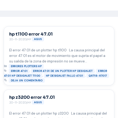
Saltar
al
contenido
hp t1100 error 47.01
por
20-11-2020
AGUS
El error 47:01 de un plotter hp t1100 La causa principal del
error 47:01 es el motor de movimiento que sujeta el papel a
su salida de la zona de impresión no se mueve
Categorías
correctamente o esta bloqueado por algún motivo,
ERRORES PLOTTERS HP
Etiquetas
,
,
ERROR 47:01
ERROR 47:01 DE UN PLOTTER HP DESIGNJET
ERROR
generalmente es un problema mecánico (engranajes o ejes
,
,
47:01 HP DESIGNJET T1100
HP DESIGNJET FALLO 47:01
Q6718-67017
rotos). este motor tiene como finalidad …
Leer más
DEJA UN COMENTARIO
hp z3200 error 47.01
por
20-11-2020
AGUS
El error 47:01 de un plotter hp z3200 La causa principal del