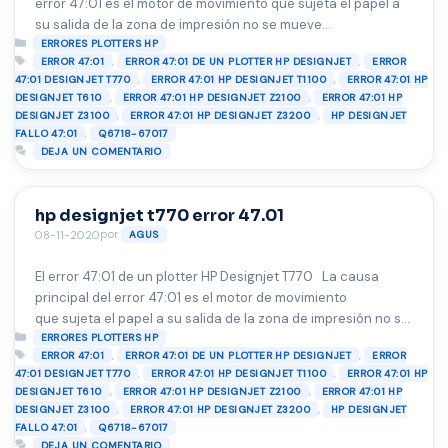
error 47:01 es el motor de movimiento que sujeta el papel a
su salida de la zona de impresión no se mueve
Categorías
correctamente o esta bloqueado por algún motivo,
ERRORES PLOTTERS HP
Etiquetas
,
,
ERROR 47:01
ERROR 47:01 DE UN PLOTTER HP DESIGNJET
ERROR
generalmente es un problema mecánico (engranajes o ejes
,
,
47:01 DESIGNJET T770
ERROR 47:01 HP DESIGNJET T1100
ERROR 47:01 HP
rotos). este motor tiene como finalidad …
Leer más
,
,
DESIGNJET T610
ERROR 47:01 HP DESIGNJET Z2100
ERROR 47:01 HP
,
,
DESIGNJET Z3100
ERROR 47:01 HP DESIGNJET Z3200
HP DESIGNJET
,
FALLO 47:01
Q6718-67017
DEJA UN COMENTARIO
hp designjet t770 error 47.01
por
08-11-2020
AGUS
El error 47:01 de un plotter HP Designjet T770 La causa
principal del error 47:01 es el motor de movimiento
que sujeta el papel a su salida de la zona de impresión no se
Categorías
mueve correctamente o esta bloqueado por algún motivo,
ERRORES PLOTTERS HP
Etiquetas
,
,
ERROR 47:01
ERROR 47:01 DE UN PLOTTER HP DESIGNJET
ERROR
generalmente es un problema mecánico (engranajes o ejes
,
,
47:01 DESIGNJET T770
ERROR 47:01 HP DESIGNJET T1100
ERROR 47:01 HP
rotos). este motor tiene como …
Leer más
,
,
DESIGNJET T610
ERROR 47:01 HP DESIGNJET Z2100
ERROR 47:01 HP
,
,
DESIGNJET Z3100
ERROR 47:01 HP DESIGNJET Z3200
HP DESIGNJET
,
FALLO 47:01
Q6718-67017
DEJA UN COMENTARIO