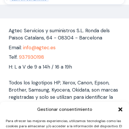
Agtec Servicios y suministros S.L. Ronda dels
Països Catalans, 64 - 08304 - Barcelona
Email:
info@agtec.es
Telf.
937930198
H: L a V de 9 a 14h / 16 a 19h
Todos los logotipos HP, Xerox, Canon, Epson,
Brother, Samsung, Kyocera, Okidata, son marcas
registradas y solo se utilizan para identificar la
marca, no gestionamos garantías de estas
Gestionar consentimiento
marcas, y solo reparamos impresoras laser,
somos un servicio técnico especializado y
Para ofrecer las mejores experiencias, utilizamos tecnologías como las
totalmente independiente.
cookies para almacenar y/o acceder a la información del dispositivo. El