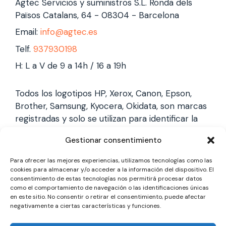
Agtec Servicios y suministros S.L. Ronda dels
Països Catalans, 64 - 08304 - Barcelona
Email:
info@agtec.es
Telf.
937930198
H: L a V de 9 a 14h / 16 a 19h
Todos los logotipos HP, Xerox, Canon, Epson,
Brother, Samsung, Kyocera, Okidata, son marcas
registradas y solo se utilizan para identificar la
marca, no gestionamos garantías de estas
Gestionar consentimiento
marcas, y solo reparamos impresoras laser,
somos un servicio técnico especializado y
Para ofrecer las mejores experiencias, utilizamos tecnologías como las
totalmente independiente.
cookies para almacenar y/o acceder a la información del dispositivo. El
consentimiento de estas tecnologías nos permitirá procesar datos
como el comportamiento de navegación o las identificaciones únicas
en este sitio. No consentir o retirar el consentimiento, puede afectar
Los logotipos y marcas son marcas registradas
negativamente a ciertas características y funciones.
de cada fabricante y solo se utilizan para