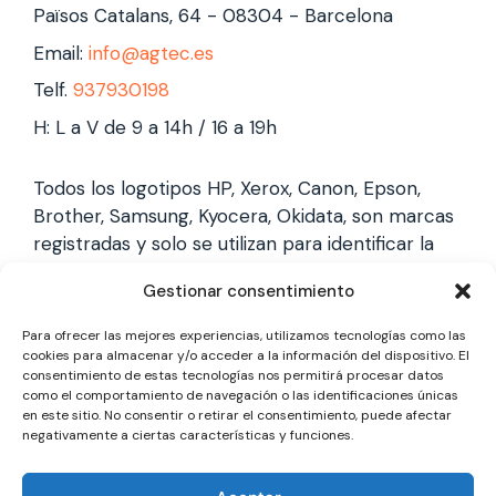
Països Catalans, 64 - 08304 - Barcelona
Email:
info@agtec.es
Telf.
937930198
H: L a V de 9 a 14h / 16 a 19h
Todos los logotipos HP, Xerox, Canon, Epson,
Brother, Samsung, Kyocera, Okidata, son marcas
registradas y solo se utilizan para identificar la
marca, no gestionamos garantías de estas
Gestionar consentimiento
marcas, y solo reparamos impresoras laser,
somos un servicio técnico especializado y
Para ofrecer las mejores experiencias, utilizamos tecnologías como las
totalmente independiente.
cookies para almacenar y/o acceder a la información del dispositivo. El
consentimiento de estas tecnologías nos permitirá procesar datos
como el comportamiento de navegación o las identificaciones únicas
en este sitio. No consentir o retirar el consentimiento, puede afectar
Los logotipos y marcas son marcas registradas
negativamente a ciertas características y funciones.
de cada fabricante y solo se utilizan para
identificarla, no gestionamos garantías oficiales,