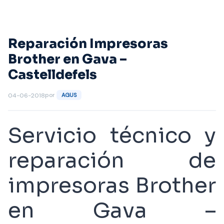
Saltar
al
contenido
Reparación Impresoras
Brother en Gava –
Castelldefels
por
04-06-2018
AGUS
Servicio técnico y
reparación de
impresoras Brother
en Gava –