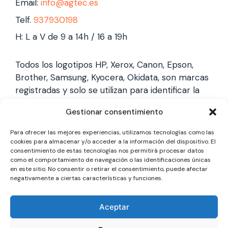
Email:
info@agtec.es
Telf.
937930198
H: L a V de 9 a 14h / 16 a 19h
Todos los logotipos HP, Xerox, Canon, Epson,
Brother, Samsung, Kyocera, Okidata, son marcas
registradas y solo se utilizan para identificar la
marca, no gestionamos garantías de estas
Gestionar consentimiento
marcas, y solo reparamos impresoras laser,
somos un servicio técnico especializado y
Para ofrecer las mejores experiencias, utilizamos tecnologías como las
totalmente independiente.
cookies para almacenar y/o acceder a la información del dispositivo. El
consentimiento de estas tecnologías nos permitirá procesar datos
como el comportamiento de navegación o las identificaciones únicas
en este sitio. No consentir o retirar el consentimiento, puede afectar
Los logotipos y marcas son marcas registradas
negativamente a ciertas características y funciones.
de cada fabricante y solo se utilizan para
identificarla, no gestionamos garantías oficiales,
Aceptar
somos un servicio técnico totalmente
independiente a cada marca.