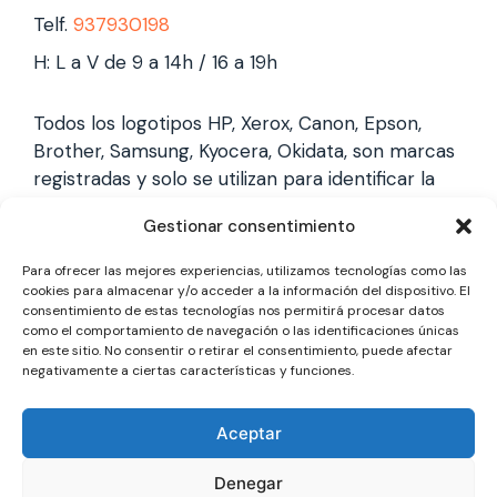
Telf.
937930198
H: L a V de 9 a 14h / 16 a 19h
Todos los logotipos HP, Xerox, Canon, Epson,
Brother, Samsung, Kyocera, Okidata, son marcas
registradas y solo se utilizan para identificar la
marca, no gestionamos garantías de estas
Gestionar consentimiento
marcas, y solo reparamos impresoras laser,
somos un servicio técnico especializado y
Para ofrecer las mejores experiencias, utilizamos tecnologías como las
totalmente independiente.
cookies para almacenar y/o acceder a la información del dispositivo. El
consentimiento de estas tecnologías nos permitirá procesar datos
como el comportamiento de navegación o las identificaciones únicas
en este sitio. No consentir o retirar el consentimiento, puede afectar
Los logotipos y marcas son marcas registradas
negativamente a ciertas características y funciones.
de cada fabricante y solo se utilizan para
identificarla, no gestionamos garantías oficiales,
Aceptar
somos un servicio técnico totalmente
independiente a cada marca.
Denegar