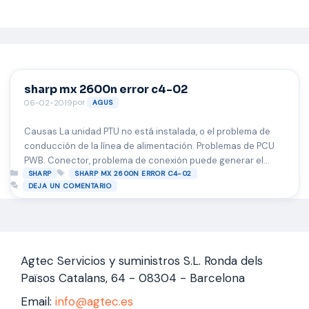
Saltar
al
contenido
sharp mx 2600n error c4-02
por
06-02-2019
AGUS
Causas La unidad PTU no está instalada, o el problema de
conducción de la línea de alimentación. Problemas de PCU
PWB. Conector, problema de conexión puede generar el
Categorías
Etiquetas
error c4-02 Remedio Reemplace la unidad PTC. Reemplace
SHARP
SHARP MX 2600N ERROR C4-02
DEJA UN COMENTARIO
la PCU PWB. Compruebe la conexión del conector y el arnés.
NOTA: Cuando la unidad de PTC se descompone …
Leer más
Agtec Servicios y suministros S.L. Ronda dels
Països Catalans, 64 - 08304 - Barcelona
Email:
info@agtec.es