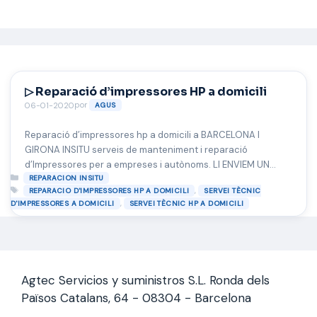
Saltar
al
contenido
▷ Reparació d’impressores HP a domicili
por
06-01-2020
AGUS
Reparació d’impressores hp a domicili a BARCELONA I
GIRONA INSITU serveis de manteniment i reparació
d’Impressores per a empreses i autònoms. LI ENVIEM UN
Categorías
TÈCNIC SENSE COST ADDICIONAL A BARCELONA ÀREA
REPARACION INSITU
Etiquetas
,
REPARACIO D'IMPRESSORES HP A DOMICILI
SERVEI TÈCNIC
METROPOLITANA Pressupost ràpid i sense Compromís. Posi’s
,
D'IMPRESSORES A DOMICILI
SERVEI TÈCNIC HP A DOMICILI
en contacte amb el nostre Servei Tècnic i solucionarem el
seu problema ràpidament. El nostre servei tècnic li ofereix
un …
Leer más
Agtec Servicios y suministros S.L. Ronda dels
Països Catalans, 64 - 08304 - Barcelona