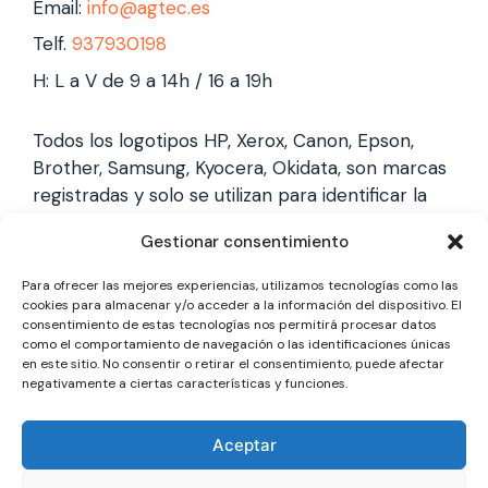
Email:
info@agtec.es
Telf.
937930198
H: L a V de 9 a 14h / 16 a 19h
Todos los logotipos HP, Xerox, Canon, Epson,
Brother, Samsung, Kyocera, Okidata, son marcas
registradas y solo se utilizan para identificar la
marca, no gestionamos garantías de estas
Gestionar consentimiento
marcas, y solo reparamos impresoras laser,
somos un servicio técnico especializado y
Para ofrecer las mejores experiencias, utilizamos tecnologías como las
totalmente independiente.
cookies para almacenar y/o acceder a la información del dispositivo. El
consentimiento de estas tecnologías nos permitirá procesar datos
como el comportamiento de navegación o las identificaciones únicas
en este sitio. No consentir o retirar el consentimiento, puede afectar
Los logotipos y marcas son marcas registradas
negativamente a ciertas características y funciones.
de cada fabricante y solo se utilizan para
identificarla, no gestionamos garantías oficiales,
Aceptar
somos un servicio técnico totalmente
independiente a cada marca.