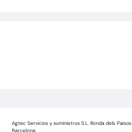
Saltar
al
contenido
Agtec Servicios y suministros S.L. Ronda dels Païso
Barcelona