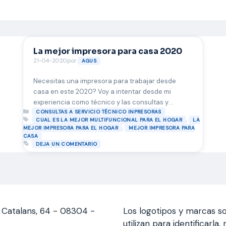
La mejor impresora para casa 2020
21-04-2020
por
AGUS
Necesitas una impresora para trabajar desde
casa en este 2020? Voy a intentar desde mi
experiencia como técnico y las consultas y
Categorías
problemas de mis clientes para intentar reflejar en
CONSULTAS A SERVICIO TÉCNICO INPRESORAS
Etiquetas
,
CUAL ES LA MEJOR MULTIFUNCIONAL PARA EL HOGAR
LA
estas lineas cual es la la mejor impresora para el
,
MEJOR IMPRESORA PARA EL HOGAR
MEJOR IMPRESORA PARA
hogar, por lo contrario que puedas creer muchas
CASA
veces es mejor gastar un poco más …
Leer más
DEJA UN COMENTARIO
s Catalans, 64 - 08304 -
Los logotipos y marcas so
utilizan para identificarl