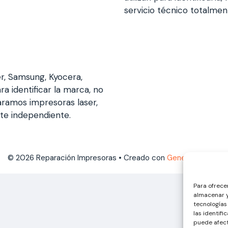
servicio técnico totalme
er, Samsung, Kyocera,
ra identificar la marca, no
aramos impresoras laser,
nte independiente.
© 2026 Reparación Impresoras
• Creado con
GeneratePress
Para ofrece
almacenar y
tecnologías
las identifi
puede afect