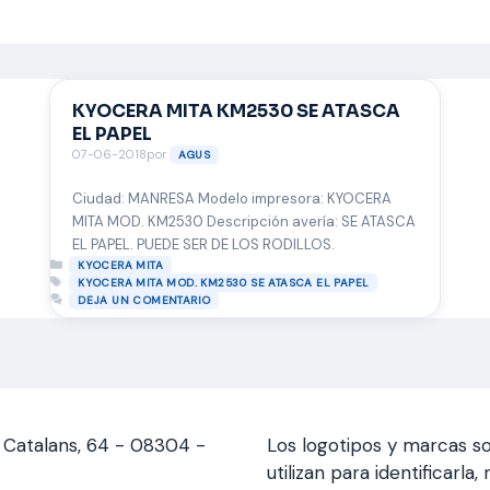
KYOCERA MITA KM2530 SE ATASCA
EL PAPEL
07-06-2018
por
AGUS
Ciudad: MANRESA Modelo impresora: KYOCERA
MITA MOD. KM2530 Descripción avería: SE ATASCA
EL PAPEL. PUEDE SER DE LOS RODILLOS.
Categorías
KYOCERA MITA
Etiquetas
KYOCERA MITA MOD. KM2530 SE ATASCA EL PAPEL
DEJA UN COMENTARIO
s Catalans, 64 - 08304 -
Los logotipos y marcas so
utilizan para identificarl