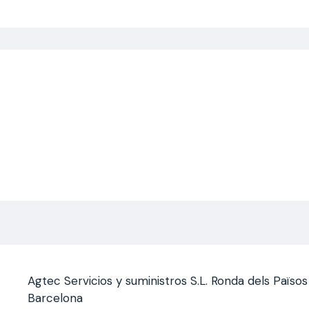
Saltar
al
contenido
Agtec Servicios y suministros S.L. Ronda dels Païso
Barcelona