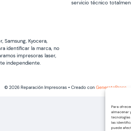
servicio técnico totalme
er, Samsung, Kyocera,
ra identificar la marca, no
aramos impresoras laser,
nte independiente.
© 2026 Reparación Impresoras
• Creado con
GeneratePress
Para ofrece
almacenar y
tecnologías
las identifi
puede afect