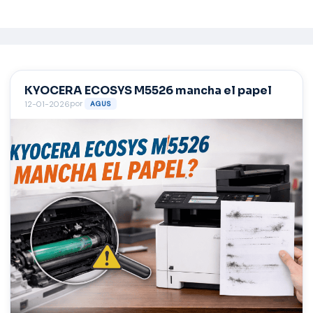
Saltar
al
contenido
KYOCERA ECOSYS M5526 mancha el papel
por
12-01-2026
AGUS