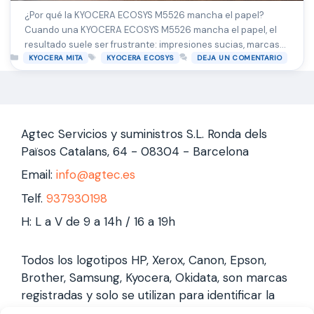
¿Por qué la KYOCERA ECOSYS M5526 mancha el papel?
Cuando una KYOCERA ECOSYS M5526 mancha el papel, el
resultado suele ser frustrante: impresiones sucias, marcas
Categorías
Etiquetas
repetitivas o líneas que arruinan documentos importantes.
KYOCERA MITA
KYOCERA ECOSYS
DEJA UN COMENTARIO
Este problema es relativamente común en impresoras láser
de uso intensivo y, en la mayoría de los casos, tiene solución
si se identifica …
Leer más
Agtec Servicios y suministros S.L. Ronda dels
Països Catalans, 64 - 08304 - Barcelona
Email:
info@agtec.es
Telf.
937930198
H: L a V de 9 a 14h / 16 a 19h
Todos los logotipos HP, Xerox, Canon, Epson,
Brother, Samsung, Kyocera, Okidata, son marcas
registradas y solo se utilizan para identificar la
marca, no gestionamos garantías de estas