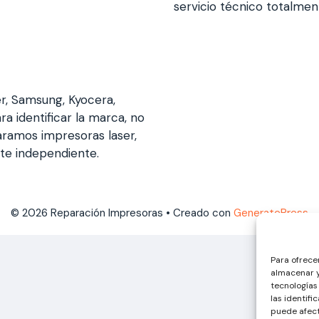
servicio técnico totalme
er, Samsung, Kyocera,
ra identificar la marca, no
aramos impresoras laser,
nte independiente.
© 2026 Reparación Impresoras
• Creado con
GeneratePress
Para ofrece
almacenar y
tecnologías
las identifi
puede afect