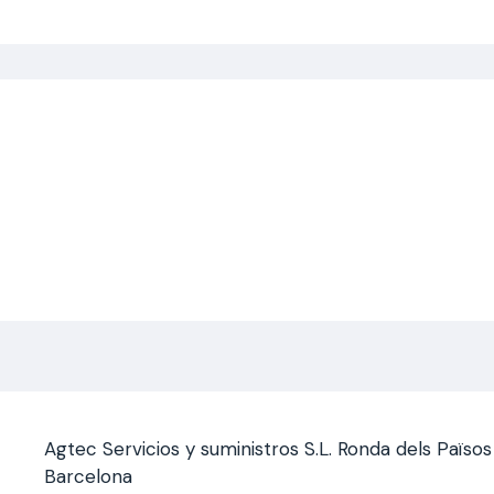
Saltar
al
contenido
Agtec Servicios y suministros S.L. Ronda dels Païso
Barcelona