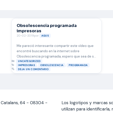
Obsolescencia programada
impresoras
20-02-2019
por
AGUS
Me pareció interesante compartir este vídeo que
encontré buscando en la internet sobre
Obsolescencia programada, espero que sea de su
Categorías
agrado y los animo a pensar mas sobre este tema
UNCATEGORIZED
Etiquetas
,
,
IMPRESORAS
OBSOLESCENCIA
PROGRAMADA
y reparar los equipos como impresoras que
DEJA UN COMENTARIO
todavía pueden ser muy útiles. El pasado mes de
Agosto la televisión autonómica Catalana – TV3,
emitió este …
Leer más
s Catalans, 64 - 08304 -
Los logotipos y marcas so
utilizan para identificarl