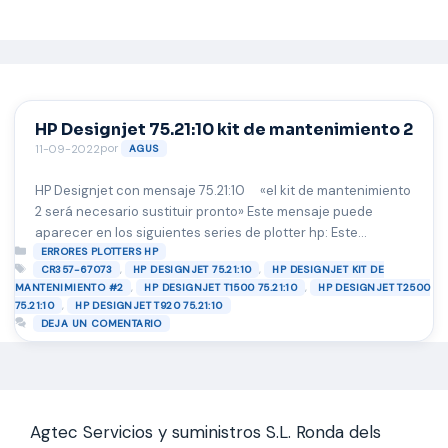
Saltar
al
contenido
HP Designjet 75.21:10 kit de mantenimiento 2
por
11-09-2022
AGUS
HP Designjet con mensaje 75.21:10 «el kit de mantenimiento
2 será necesario sustituir pronto» Este mensaje puede
aparecer en los siguientes series de plotter hp: Este
Categorías
mensaje se muestra en nuestra impresora al detectarse que
ERRORES PLOTTERS HP
Etiquetas
,
,
CR357-67073
HP DESIGNJET 75.21:10
HP DESIGNJET KIT DE
la estación de servicio se esta llena de tinta y debe
,
,
MANTENIMIENTO #2
HP DESIGNJET T1500 75.21:10
HP DESIGNJET T2500
sustituirse, es importante el mensaje de advertencia 75.21:10
,
75.21:10
HP DESIGNJET T920 75.21:10
kit de …
Leer más
DEJA UN COMENTARIO
Agtec Servicios y suministros S.L. Ronda dels