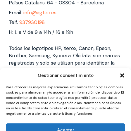
Països Catalans, 64 - 08304 - Barcelona
Email:
info@agtec.es
Telf.
937930198
H: L a V de 9 a 14h / 16 a 19h
Todos los logotipos HP, Xerox, Canon, Epson,
Brother, Samsung, Kyocera, Okidata, son marcas
registradas y solo se utilizan para identificar la
marca, no gestionamos garantías de estas
Gestionar consentimiento
marcas, y solo reparamos impresoras laser,
somos un servicio técnico especializado y
Para ofrecer las mejores experiencias, utilizamos tecnologías como las
totalmente independiente.
cookies para almacenar y/o acceder a la información del dispositivo. El
consentimiento de estas tecnologías nos permitirá procesar datos
como el comportamiento de navegación o las identificaciones únicas
en este sitio. No consentir o retirar el consentimiento, puede afectar
Los logotipos y marcas son marcas registradas
negativamente a ciertas características y funciones.
de cada fabricante y solo se utilizan para
identificarla, no gestionamos garantías oficiales,
Aceptar