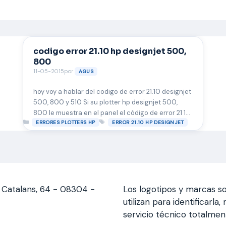
codigo error 21.10 hp designjet 500,
800
11-05-2015
por
AGUS
hoy voy a hablar del codigo de error 21.10 designjet
500, 800 y 510 Si su plotter hp designjet 500,
800 le muestra en el panel el código de error 21 10
Categorías
Etiquetas
le esta indicando que debe reemplazar la estación
ERRORES PLOTTERS HP
ERROR 21.10 HP DESIGNJET
de servicio, si desea puede reemplazarla usted
mismo, si esta pieza no es reemplazada puede …
Leer más
s Catalans, 64 - 08304 -
Los logotipos y marcas so
utilizan para identificarl
servicio técnico totalme