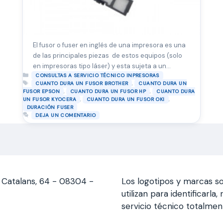
El fusor o fuser en inglés de una impresora es una
de las principales piezas de estos equipos (solo
en impresoras tipo láser) y esta sujeta a un
Categorías
continuo desgaste por ese motivo tiene una
CONSULTAS A SERVICIO TÉCNICO INPRESORAS
Etiquetas
,
CUANTO DURA UN FUSOR BROTHER
CUANTO DURA UN
duración limitada ya estimada en numero de
,
,
FUSOR EPSON
CUANTO DURA UN FUSOR HP
CUANTO DURA
copias por el fabricante. El Fusor es la pieza
,
,
UN FUSOR KYOCERA
CUANTO DURA UN FUSOR OKI
compuesta de 2 rodillos y engranajes que …
Leer
DURACIÓN FUSER
DEJA UN COMENTARIO
más
s Catalans, 64 - 08304 -
Los logotipos y marcas so
utilizan para identificarl
servicio técnico totalme