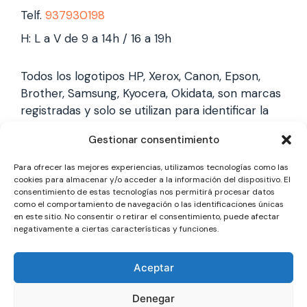
Telf.
937930198
H: L a V de 9 a 14h / 16 a 19h
Todos los logotipos HP, Xerox, Canon, Epson,
Brother, Samsung, Kyocera, Okidata, son marcas
registradas y solo se utilizan para identificar la
marca, no gestionamos garantías de estas
Gestionar consentimiento
marcas, y solo reparamos impresoras laser,
somos un servicio técnico especializado y
Para ofrecer las mejores experiencias, utilizamos tecnologías como las
totalmente independiente.
cookies para almacenar y/o acceder a la información del dispositivo. El
consentimiento de estas tecnologías nos permitirá procesar datos
como el comportamiento de navegación o las identificaciones únicas
en este sitio. No consentir o retirar el consentimiento, puede afectar
Los logotipos y marcas son marcas registradas
negativamente a ciertas características y funciones.
de cada fabricante y solo se utilizan para
identificarla, no gestionamos garantías oficiales,
Aceptar
somos un servicio técnico totalmente
independiente a cada marca.
Denegar