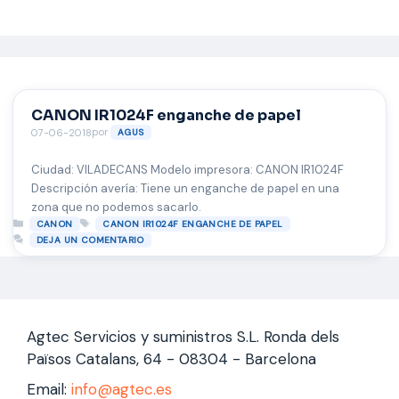
Saltar
al
contenido
CANON IR1024F enganche de papel
por
07-06-2018
AGUS
Ciudad: VILADECANS Modelo impresora: CANON IR1024F
Descripción avería: Tiene un enganche de papel en una
zona que no podemos sacarlo.
Categorías
Etiquetas
CANON
CANON IR1024F ENGANCHE DE PAPEL
DEJA UN COMENTARIO
Agtec Servicios y suministros S.L. Ronda dels
Països Catalans, 64 - 08304 - Barcelona
Email:
info@agtec.es