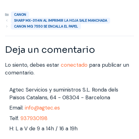
Categorías
CANON
SHARP MX-3114N AL IMPRIMIR LA HOJA SALE MANCHADA
CANON MG 7550 SE ENCALLA EL PAPEL
Deja un comentario
Lo siento, debes estar
conectado
para publicar un
comentario.
Agtec Servicios y suministros S.L. Ronda dels
Països Catalans, 64 - 08304 - Barcelona
Email:
info@agtec.es
Telf.
937930198
H: L a V de 9 a 14h / 16 a 19h