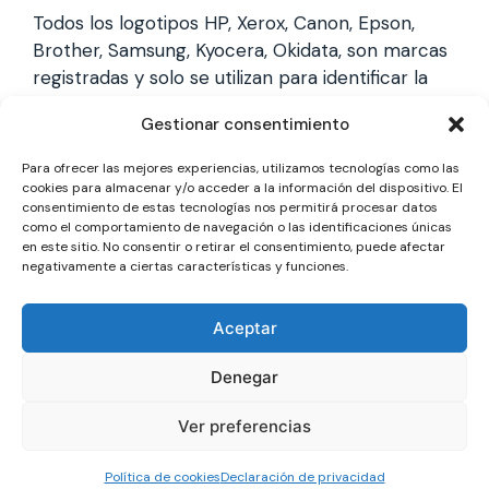
Todos los logotipos HP, Xerox, Canon, Epson,
Brother, Samsung, Kyocera, Okidata, son marcas
registradas y solo se utilizan para identificar la
marca, no gestionamos garantías de estas
Gestionar consentimiento
marcas, y solo reparamos impresoras laser,
somos un servicio técnico especializado y
Para ofrecer las mejores experiencias, utilizamos tecnologías como las
totalmente independiente.
cookies para almacenar y/o acceder a la información del dispositivo. El
consentimiento de estas tecnologías nos permitirá procesar datos
como el comportamiento de navegación o las identificaciones únicas
en este sitio. No consentir o retirar el consentimiento, puede afectar
Los logotipos y marcas son marcas registradas
negativamente a ciertas características y funciones.
de cada fabricante y solo se utilizan para
identificarla, no gestionamos garantías oficiales,
Aceptar
somos un servicio técnico totalmente
independiente a cada marca.
Denegar
Ver preferencias
© 2026 Reparación Impresoras
• Creado con
GeneratePress
Política de cookies
Declaración de privacidad