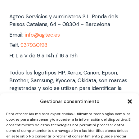
Agtec Servicios y suministros S.L. Ronda dels
Països Catalans, 64 - 08304 - Barcelona
Email:
info@agtec.es
Telf.
937930198
H: L a V de 9 a 14h / 16 a 19h
Todos los logotipos HP, Xerox, Canon, Epson,
Brother, Samsung, Kyocera, Okidata, son marcas
registradas y solo se utilizan para identificar la
marca, no gestionamos garantías de estas
Gestionar consentimiento
marcas, y solo reparamos impresoras laser,
somos un servicio técnico especializado y
Para ofrecer las mejores experiencias, utilizamos tecnologías como las
totalmente independiente.
cookies para almacenar y/o acceder a la información del dispositivo. El
consentimiento de estas tecnologías nos permitirá procesar datos
como el comportamiento de navegación o las identificaciones únicas
en este sitio. No consentir o retirar el consentimiento, puede afectar