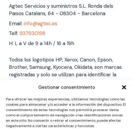
Agtec Servicios y suministros S.L. Ronda dels
Països Catalans, 64 - 08304 - Barcelona
Email:
info@agtec.es
Telf.
937930198
H: L a V de 9 a 14h / 16 a 19h
Todos los logotipos HP, Xerox, Canon, Epson,
Brother, Samsung, Kyocera, Okidata, son marcas
registradas y solo se utilizan para identificar la
marca, no gestionamos garantías de estas
Gestionar consentimiento
marcas, y solo reparamos impresoras laser,
somos un servicio técnico especializado y
Para ofrecer las mejores experiencias, utilizamos tecnologías como las
totalmente independiente.
cookies para almacenar y/o acceder a la información del dispositivo. El
consentimiento de estas tecnologías nos permitirá procesar datos
como el comportamiento de navegación o las identificaciones únicas
en este sitio. No consentir o retirar el consentimiento, puede afectar
Los logotipos y marcas son marcas registradas
negativamente a ciertas características y funciones.
de cada fabricante y solo se utilizan para