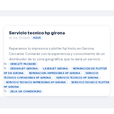
Saltar
al
contenido
Servicio tecnico hp girona
por
16-08-2019
AGUS
Reparamos tu impresora o plotter hp Insitu en Gerona
Cercanía: Contarás con la experiencia y conocimiento de un
distribuidor de tu zona geográfica, que te dará un servicio
Categorías
más personalizado. Calidad: El uso de consumibles
HEWLETT PACKARD
Etiquetas
,
,
DESIGNJET GERONA
LASERJET GIRONA
REPARACION DE PLOTTER
originales de hp garantiza la mejor calidad de impresión y
,
,
HP EN GIRONA
REPARACION IMPRESORAS HP GIRONA
SERVICIO
evita problemas en el funcionamiento de las impresoras.
,
,
TECNICO COPIADORAS HP GIRONA
SERVICIO TECNICO HP GIRONA
Flexibilidad: Cualquier empresa …
Leer más
,
SERVICIO TECNICO IMPRESORAS HP GIRONA
SERVICIO TECNICO PLOTTER
HP GIRONA
DEJA UN COMENTARIO