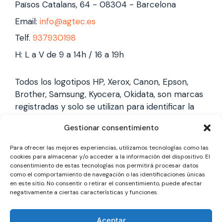
Països Catalans, 64 - 08304 - Barcelona
Email:
info@agtec.es
Telf.
937930198
H: L a V de 9 a 14h / 16 a 19h
Todos los logotipos HP, Xerox, Canon, Epson,
Brother, Samsung, Kyocera, Okidata, son marcas
registradas y solo se utilizan para identificar la
marca, no gestionamos garantías de estas
Gestionar consentimiento
marcas, y solo reparamos impresoras laser,
somos un servicio técnico especializado y
Para ofrecer las mejores experiencias, utilizamos tecnologías como las
totalmente independiente.
cookies para almacenar y/o acceder a la información del dispositivo. El
consentimiento de estas tecnologías nos permitirá procesar datos
como el comportamiento de navegación o las identificaciones únicas
en este sitio. No consentir o retirar el consentimiento, puede afectar
Los logotipos y marcas son marcas registradas
negativamente a ciertas características y funciones.
de cada fabricante y solo se utilizan para
identificarla, no gestionamos garantías oficiales,
Aceptar