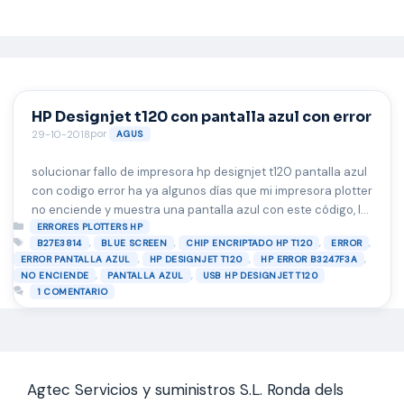
Saltar
al
contenido
HP Designjet t120 con pantalla azul con error
por
29-10-2018
AGUS
solucionar fallo de impresora hp designjet t120 pantalla azul
con codigo error ha ya algunos días que mi impresora plotter
no enciende y muestra una pantalla azul con este código, lo
Categorías
he reiniciado varias veces y nada, he desconectado e cable
ERRORES PLOTTERS HP
Etiquetas
,
,
,
,
B27E3814
BLUE SCREEN
CHIP ENCRIPTADO HP T120
ERROR
de la electricidad y lo he dejado 10 minutos y tampoco
,
,
,
ERROR PANTALLA AZUL
HP DESIGNJET T120
HP ERROR B3247F3A
responde, por lo …
Leer más
,
,
NO ENCIENDE
PANTALLA AZUL
USB HP DESIGNJET T120
1 COMENTARIO
Agtec Servicios y suministros S.L. Ronda dels