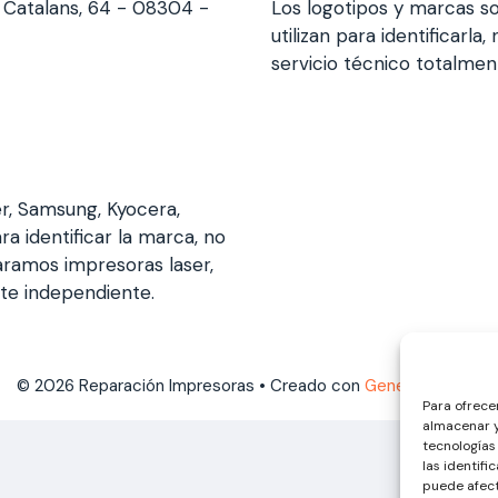
s Catalans, 64 - 08304 -
Los logotipos y marcas so
utilizan para identificarl
servicio técnico totalme
er, Samsung, Kyocera,
ra identificar la marca, no
aramos impresoras laser,
nte independiente.
© 2026 Reparación Impresoras
• Creado con
GeneratePress
Para ofrece
almacenar y
tecnologías
las identifi
puede afect