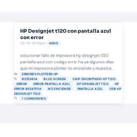
HP Designjet t120 con pantalla azul
con error
29-10-2018
por
AGUS
solucionar fallo de impresora hp designjet t120
pantalla azul con codigo error ha ya algunos días
que mi impresora plotter no enciende y muestra
Categorías
una pantalla azul con este código, lo he reiniciado
ERRORES PLOTTERS HP
Etiquetas
,
,
,
B27E3814
BLUE SCREEN
CHIP ENCRIPTADO HP T120
varias veces y nada, he desconectado e cable de
,
,
,
ERROR
ERROR PANTALLA AZUL
HP DESIGNJET T120
HP
la electricidad y lo he dejado 10 minutos y
,
,
,
ERROR B3247F3A
NO ENCIENDE
PANTALLA AZUL
USB HP
tampoco responde, por lo …
Leer más
DESIGNJET T120
1 COMENTARIO