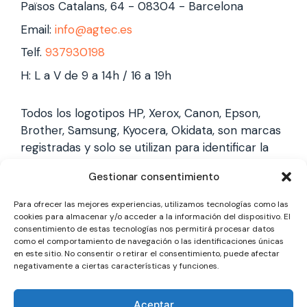
Països Catalans, 64 - 08304 - Barcelona
Email:
info@agtec.es
Telf.
937930198
H: L a V de 9 a 14h / 16 a 19h
Todos los logotipos HP, Xerox, Canon, Epson,
Brother, Samsung, Kyocera, Okidata, son marcas
registradas y solo se utilizan para identificar la
marca, no gestionamos garantías de estas
Gestionar consentimiento
marcas, y solo reparamos impresoras laser,
somos un servicio técnico especializado y
Para ofrecer las mejores experiencias, utilizamos tecnologías como las
totalmente independiente.
cookies para almacenar y/o acceder a la información del dispositivo. El
consentimiento de estas tecnologías nos permitirá procesar datos
como el comportamiento de navegación o las identificaciones únicas
en este sitio. No consentir o retirar el consentimiento, puede afectar
Los logotipos y marcas son marcas registradas
negativamente a ciertas características y funciones.
de cada fabricante y solo se utilizan para
identificarla, no gestionamos garantías oficiales,
Aceptar