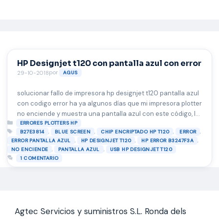
Saltar
al
contenido
HP Designjet t120 con pantalla azul con error
por
29-10-2018
AGUS
solucionar fallo de impresora hp designjet t120 pantalla azul
con codigo error ha ya algunos días que mi impresora plotter
no enciende y muestra una pantalla azul con este código, lo
Categorías
he reiniciado varias veces y nada, he desconectado e cable
ERRORES PLOTTERS HP
Etiquetas
,
,
,
,
B27E3814
BLUE SCREEN
CHIP ENCRIPTADO HP T120
ERROR
de la electricidad y lo he dejado 10 minutos y tampoco
,
,
,
ERROR PANTALLA AZUL
HP DESIGNJET T120
HP ERROR B3247F3A
responde, por lo …
Leer más
,
,
NO ENCIENDE
PANTALLA AZUL
USB HP DESIGNJET T120
1 COMENTARIO
Agtec Servicios y suministros S.L. Ronda dels