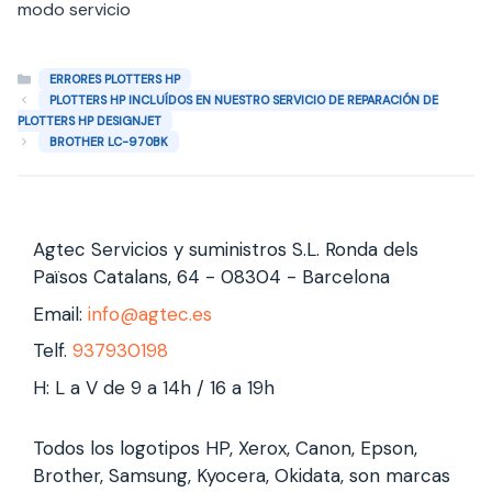
modo servicio
Categorías
ERRORES PLOTTERS HP
PLOTTERS HP INCLUÍDOS EN NUESTRO SERVICIO DE REPARACIÓN DE
PLOTTERS HP DESIGNJET
BROTHER LC-970BK
Agtec Servicios y suministros S.L. Ronda dels
Països Catalans, 64 - 08304 - Barcelona
Email:
info@agtec.es
Telf.
937930198
H: L a V de 9 a 14h / 16 a 19h
Todos los logotipos HP, Xerox, Canon, Epson,
Brother, Samsung, Kyocera, Okidata, son marcas