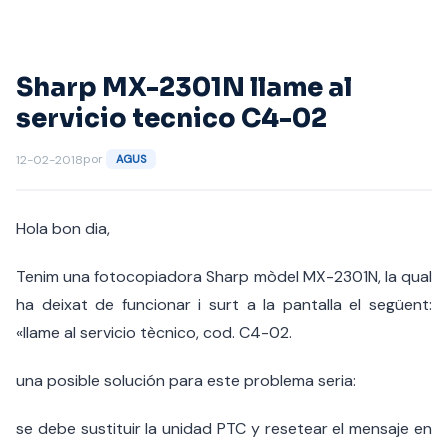
Saltar
al
contenido
Sharp MX-2301N llame al
servicio tecnico C4-02
por
12-02-2018
AGUS
Hola bon dia,
Tenim una fotocopiadora Sharp mòdel MX-2301N, la qual
ha deixat de funcionar i surt a la pantalla el següent:
«llame al servicio tècnico, cod. C4-02.
una posible solución para este problema seria:
se debe sustituir la unidad PTC y resetear el mensaje en