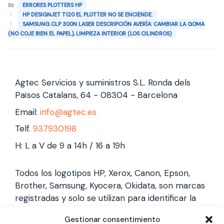
Categorías
ERRORES PLOTTERS HP
HP DESIGNJET T120 EL PLOTTER NO SE ENCIENDE.
SAMSUNG CLP 300N LASER DESCRIPCIÓN AVERÍA: CAMBIAR LA GOMA
(NO COJE BIEN EL PAPEL), LIMPIEZA INTERIOR (LOS CILINDROS)
Agtec Servicios y suministros S.L. Ronda dels
Països Catalans, 64 - 08304 - Barcelona
Email:
info@agtec.es
Telf.
937930198
H: L a V de 9 a 14h / 16 a 19h
Todos los logotipos HP, Xerox, Canon, Epson,
Brother, Samsung, Kyocera, Okidata, son marcas
registradas y solo se utilizan para identificar la
marca, no gestionamos garantías de estas
Gestionar consentimiento
marcas, y solo reparamos impresoras laser,