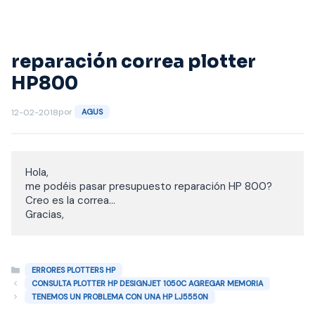
Saltar
al
contenido
reparación correa plotter
HP800
por
12-02-2018
AGUS
Hola,

me podéis pasar presupuesto reparación HP 800?

Creo es la correa...

Gracias,
Categorías
ERRORES PLOTTERS HP
CONSULTA PLOTTER HP DESIGNJET 1050C AGREGAR MEMORIA
TENEMOS UN PROBLEMA CON UNA HP LJ5550N