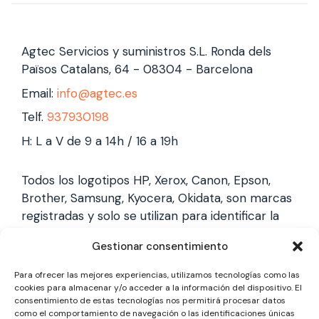
Agtec Servicios y suministros S.L. Ronda dels
Països Catalans, 64 - 08304 - Barcelona
Email:
info@agtec.es
Telf.
937930198
H: L a V de 9 a 14h / 16 a 19h
Todos los logotipos HP, Xerox, Canon, Epson,
Brother, Samsung, Kyocera, Okidata, son marcas
registradas y solo se utilizan para identificar la
marca, no gestionamos garantías de estas
Gestionar consentimiento
marcas, y solo reparamos impresoras laser,
somos un servicio técnico especializado y
Para ofrecer las mejores experiencias, utilizamos tecnologías como las
totalmente independiente.
cookies para almacenar y/o acceder a la información del dispositivo. El
consentimiento de estas tecnologías nos permitirá procesar datos
como el comportamiento de navegación o las identificaciones únicas