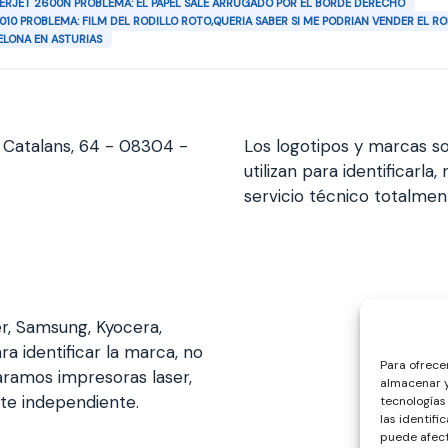
ERJET 2600N PROBLEMA: EL PAPEL SALE ARRUGADO POR EL BORDE DERECHO
010 PROBLEMA: FILM DEL RODILLO ROTO,QUERIA SABER SI ME PODRIAN VENDER EL R
ELONA EN ASTURIAS
s Catalans, 64 - 08304 -
Los logotipos y marcas so
utilizan para identificarl
servicio técnico totalme
er, Samsung, Kyocera,
ra identificar la marca, no
Para ofrece
aramos impresoras laser,
almacenar y
nte independiente.
tecnologías
las identifi
puede afect