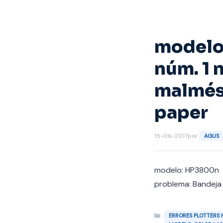
Saltar
al
contenido
modelo
núm. 1 
malmés 
paper
15-06-2017
por
AGUS
modelo: HP3800n
problema: Bandeja 
Categorías
ERRORES PLOTTERS 