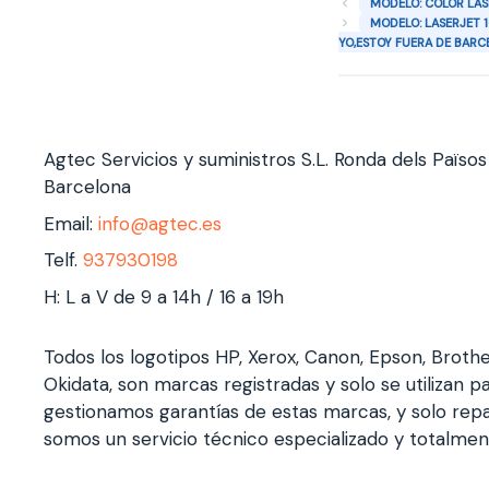
MODELO: COLOR LAS
MODELO: LASERJET 1
YO,ESTOY FUERA DE BARC
Agtec Servicios y suministros S.L. Ronda dels Païso
Barcelona
Email:
info@agtec.es
Telf.
937930198
H: L a V de 9 a 14h / 16 a 19h
Todos los logotipos HP, Xerox, Canon, Epson, Broth
Okidata, son marcas registradas y solo se utilizan pa
gestionamos garantías de estas marcas, y solo rep
somos un servicio técnico especializado y totalme