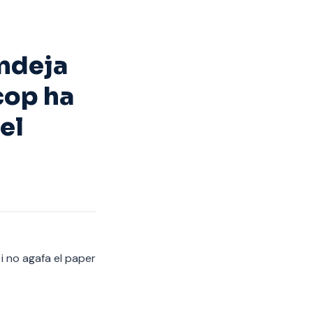
ndeja
cop ha
el
i no agafa el paper