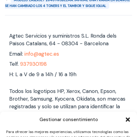
MODELO: LASERJET 2840 PROBLEMA: IMPRIME UNA FRANJA EN BLANCO,
SE HAN CAMBIADO LOS 4 TONERS Y EL TAMBOR Y SIGUE IGUAL
Agtec Servicios y suministros S.L. Ronda dels
Països Catalans, 64 - 08304 - Barcelona
Email:
info@agtec.es
Telf.
937930198
H: L a V de 9 a 14h / 16 a 19h
Todos los logotipos HP, Xerox, Canon, Epson,
Brother, Samsung, Kyocera, Okidata, son marcas
registradas y solo se utilizan para identificar la
marca, no gestionamos garantías de estas
Gestionar consentimiento
marcas, y solo reparamos impresoras laser,
somos un servicio técnico especializado y
Para ofrecer las mejores experiencias, utilizamos tecnologías como las
totalmente independiente.