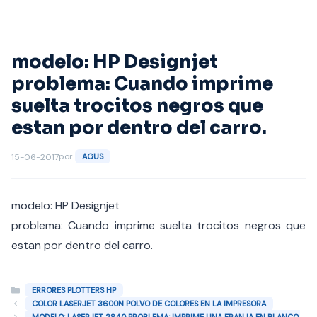
Saltar
al
contenido
modelo: HP Designjet
problema: Cuando imprime
suelta trocitos negros que
estan por dentro del carro.
por
15-06-2017
AGUS
modelo: HP Designjet
problema: Cuando imprime suelta trocitos negros que
estan por dentro del carro.
Categorías
ERRORES PLOTTERS HP
COLOR LASERJET 3600N POLVO DE COLORES EN LA IMPRESORA