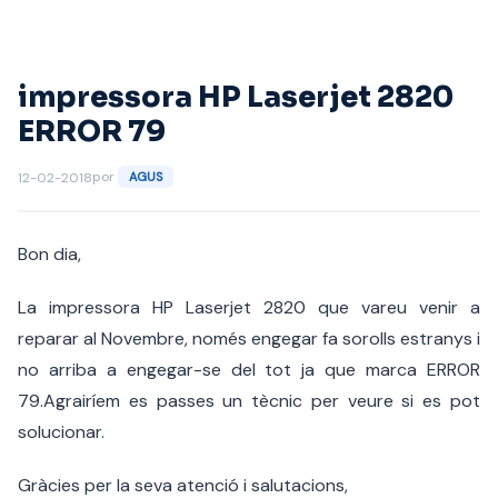
Saltar
al
contenido
impressora HP Laserjet 2820
ERROR 79
por
12-02-2018
AGUS
Bon dia,
La impressora HP Laserjet 2820 que vareu venir a
reparar al Novembre, només engegar fa sorolls estranys i
no arriba a engegar-se del tot ja que marca ERROR
79.Agrairíem es passes un tècnic per veure si es pot
solucionar.
Gràcies per la seva atenció i salutacions,