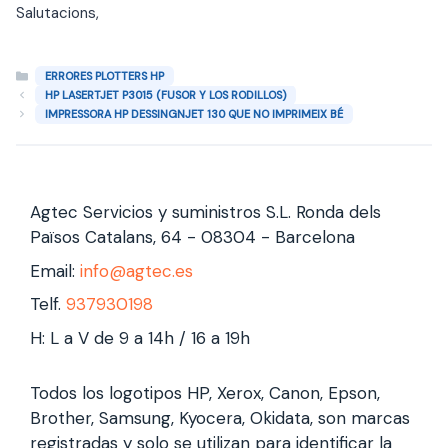
Salutacions,
Categorías
ERRORES PLOTTERS HP
HP LASERTJET P3015 (FUSOR Y LOS RODILLOS)
IMPRESSORA HP DESSINGNJET 130 QUE NO IMPRIMEIX BÉ
Agtec Servicios y suministros S.L. Ronda dels
Països Catalans, 64 - 08304 - Barcelona
Email:
info@agtec.es
Telf.
937930198
H: L a V de 9 a 14h / 16 a 19h
Todos los logotipos HP, Xerox, Canon, Epson,
Brother, Samsung, Kyocera, Okidata, son marcas
registradas y solo se utilizan para identificar la