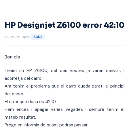
Saltar
al
contenido
HP Designjet Z6100 error 42:10
por
12-02-2018
AGUS
Bon dia
Tenim un HP Z6100, del qeu vostes ja varen canviar, l
acorretja del carro.
Ara tenim el problema que el carro queda parat, al principi
del paper.
El error que dona es 42:10
Hem ences i apagar varies vegades i sempre tenim el
mateix resultat.
Prego en informin de quant podran passar