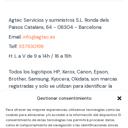
Agtec Servicios y suministros S.L. Ronda dels
Països Catalans, 64 - 08304 - Barcelona
Email:
info@agtec.es
Telf.
937930198
H: L a V de 9 a 14h / 16 a 19h
Todos los logotipos HP, Xerox, Canon, Epson,
Brother, Samsung, Kyocera, Okidata, son marcas
registradas y solo se utilizan para identificar la
marca, no gestionamos garantías de estas
Gestionar consentimiento
marcas, y solo reparamos impresoras laser,
somos un servicio técnico especializado y
Para ofrecer las mejores experiencias, utilizamos tecnologías como las
totalmente independiente.
cookies para almacenar y/o acceder a la información del dispositivo. El
consentimiento de estas tecnologías nos permitirá procesar datos
como el comportamiento de navegación o las identificaciones únicas