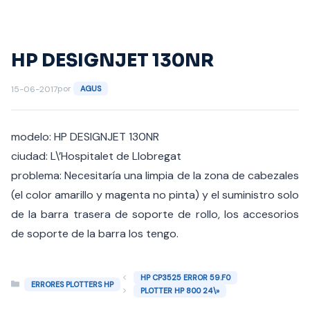
Saltar
al
contenido
HP DESIGNJET 130NR
por
15-06-2017
AGUS
modelo: HP DESIGNJET 130NR
ciudad: L\’Hospitalet de Llobregat
problema: Necesitaría una limpia de la zona de cabezales
(el color amarillo y magenta no pinta) y el suministro solo
de la barra trasera de soporte de rollo, los accesorios
de soporte de la barra los tengo.
HP CP3525 ERROR 59.F0
Categorías
ERRORES PLOTTERS HP
PLOTTER HP 800 24\»