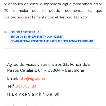
Si después de esto la impresora sigue mostrando error
79, lo mejor que te puedo recomendar es que
contactes directamente con el Servicio Técnico
Categorías
ERRORES PLOTTERS HP
ERROR 79 EN HP LASERJET 400M 425DN
COMO REPARAR IMPRESORA HP LASERJET PRO 400 MFP ERROR 49
Agtec Servicios y suministros S.L. Ronda dels
Països Catalans, 64 - 08304 - Barcelona
Email:
info@agtec.es
Telf.
937930198
H: L a V de 9 a 14h / 16 a 19h